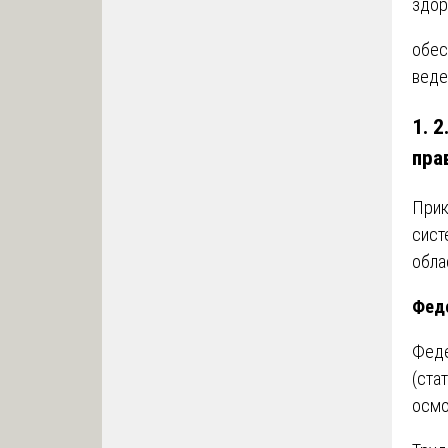
здор
обес
веде
1. 
пра
Прик
сист
обла
Фед
Феде
(ста
осмо