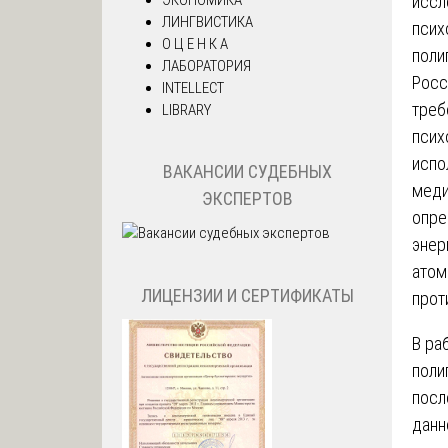
иссл
ЛИНГВИСТИКА
псих
О Ц Е Н К А
поли
ЛАБОРАТОРИЯ
Росс
INTELLECT
треб
LIBRARY
псих
испо
ВАКАНСИИ СУДЕБНЫХ
меди
ЭКСПЕРТОВ
опре
энер
атом
ЛИЦЕНЗИИ И СЕРТИФИКАТЫ
прот
В ра
поли
посл
данн