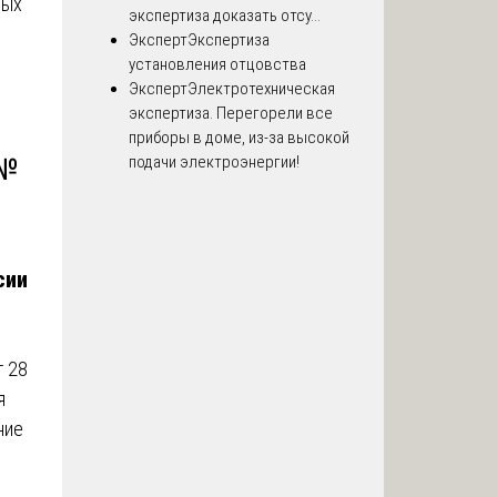
вых
экспертиза доказать отсу...
Эксперт
Экспертиза
установления отцовства
Эксперт
Электротехническая
экспертиза. Перегорели все
приборы в доме, из-за высокой
подачи электроэнергии!
 №
сии
т 28
я
ние