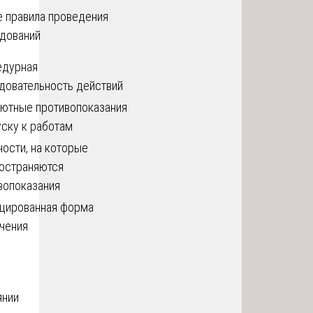
 правила проведения
дований
дурная
довательность действий
ютные противопоказания
уску к работам
ости, на которые
остраняются
вопоказания
цированная форма
чения
янии