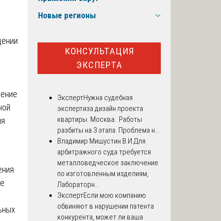
Новые регионы
дении
КОНСУЛЬТАЦИЯ
ЭКСПЕРТА
нение
Эксперт
Нужна судебная
ной
экспертиза дизайн проекта
квартиры. Москва. Работы
ия
разбиты на 3 этапа. Проблема н...
Владимир Мишустин В.И.
Для
арбитражного суда требуется
металловедческое заключение
ения
по изготовленным изделиям,
ые
Лабораторн...
Эксперт
Если мою компанию
обвиняют в нарушении патента
ьных
конкурента, может ли ваша