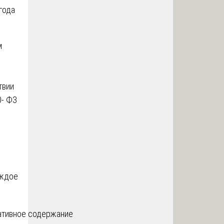
года
м
твии
0- ФЗ
аждое
тивное содержание