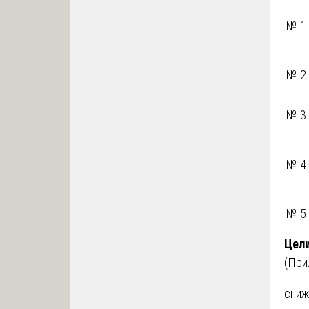
№ 1
№ 2
№ 3
№ 4
№ 5
Цели
(При
сниж