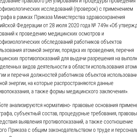
едование правового регулирования и процедуры проведения
офизиологических исследований (проверок) с применением
графа в рамках Приказа Министерства здравоохранения
ийской Федерации от 28 июля 2020 года № 749н «Об утверж
ований к проведению медицинских осмотров и
офизиологических обследований работников объектов
льзования атомной энергии, порядка их проведения, перечня
цинских противопоказаний для выдачи разрешения на выпол
деленных видов деятельности в области использования атом
гии и перечня должностей работников объектов использован
ной энергии, на которые распространяются данные
ивопоказания, а также формы медицинского заключения».
боте анализируются нормативно- правовые основания примен
графа, субъектный состав, процедурные требования, правов
едствия выявления противопоказаний, а также соотношение
ого Приказа с общим законодательством о труде и персонал