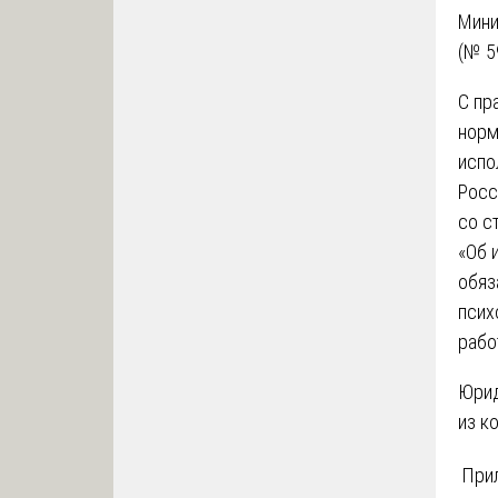
Мини
(№ 5
С пр
норм
испо
Росс
со с
«Об 
обяз
псих
рабо
Юрид
из к
При