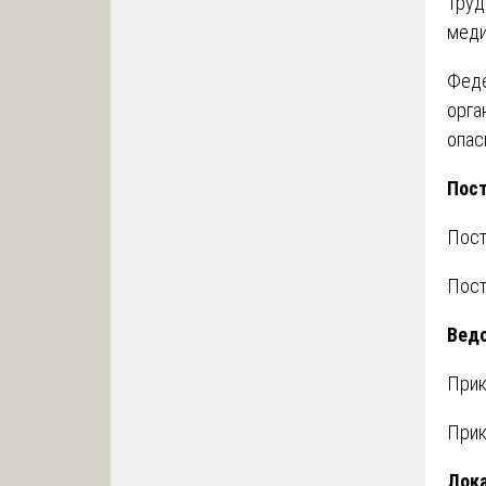
Труд
меди
Феде
орга
опас
Пост
Пост
Пост
Вед
Прик
Прик
Лока