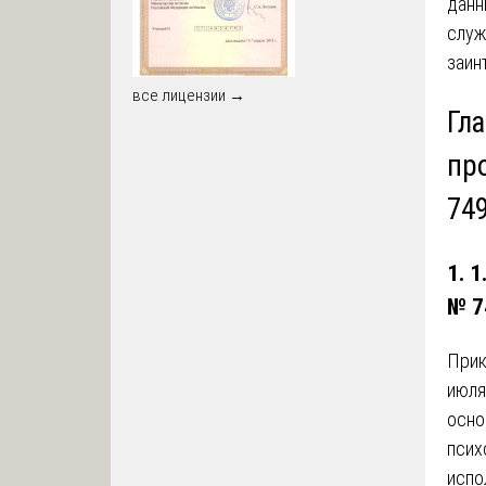
данн
служ
заин
все лицензии →
Гл
пр
74
1. 
№ 7
Прик
июля
осно
псих
испо