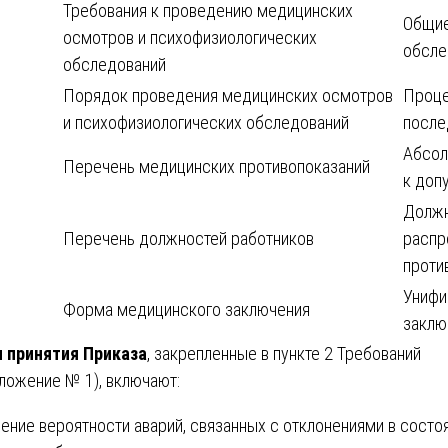
Требования к проведению медицинских
Общие
осмотров и психофизиологических
обсле
обследований
Порядок проведения медицинских осмотров
Проце
и психофизиологических обследований
после
Абсол
Перечень медицинских противопоказаний
к доп
Должн
Перечень должностей работников
распр
проти
Унифи
Форма медицинского заключения
заклю
 принятия Приказа
, закрепленные в пункте 2 Требований
ложение № 1), включают:
ение вероятности аварий, связанных с отклонениями в состо