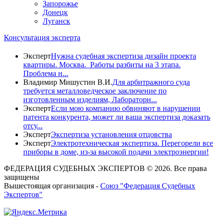
Запорожье
Донецк
Луганск
Консультация эксперта
Эксперт
Нужна судебная экспертиза дизайн проекта
квартиры. Москва. Работы разбиты на 3 этапа.
Проблема н...
Владимир Мишустин В.И.
Для арбитражного суда
требуется металловедческое заключение по
изготовленным изделиям, Лабораторн...
Эксперт
Если мою компанию обвиняют в нарушении
патента конкурента, может ли ваша экспертиза доказать
отсу...
Эксперт
Экспертиза установления отцовства
Эксперт
Электротехническая экспертиза. Перегорели все
приборы в доме, из-за высокой подачи электроэнергии!
ФЕДЕРАЦИЯ СУДЕБНЫХ ЭКСПЕРТОВ © 2026. Все права
защищены
Вышестоящая организация -
Союз "Федерация Судебных
Экспертов"