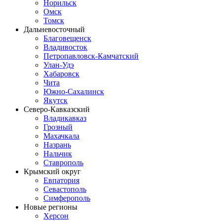
Норильск
Омск
Томск
Дальневосточный
Благовещенск
Владивосток
Петропавловск-Камчатский
Улан-Удэ
Хабаровск
Чита
Южно-Сахалинск
Якутск
Северо-Кавказский
Владикавказ
Грозный
Махачкала
Назрань
Нальчик
Ставрополь
Крымский округ
Евпатория
Севастополь
Симферополь
Новые регионы
Херсон