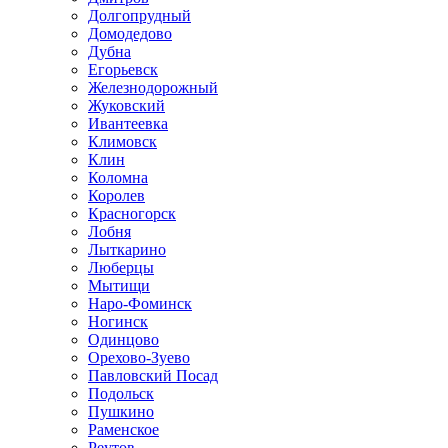
Долгопрудный
Домодедово
Дубна
Егорьевск
Железнодорожный
Жуковский
Ивантеевка
Климовск
Клин
Коломна
Королев
Красногорск
Лобня
Лыткарино
Люберцы
Мытищи
Наро-Фоминск
Ногинск
Одинцово
Орехово-Зуево
Павловский Посад
Подольск
Пушкино
Раменское
Реутов