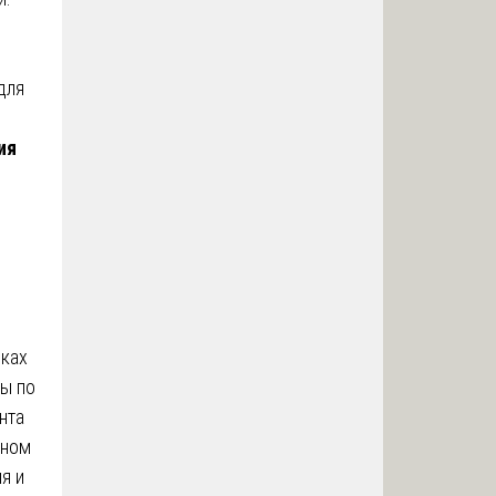
для
ия
ках
ы по
нта
нном
я и