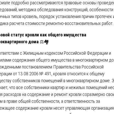
риале подробно рассматриваются правовые основы проведе
едований, методика обследования конструкций, особенности
ичных типов кровель, порядок установления причин протечек 
дика расчета стоимости ремонтно-восстановительных работ
овой статус кровли как общего имущества
оквартирного дома
⚖️🏘️
ответствии с Жилищным кодексом Российской Федерации и
илами содержания общего имущества в многоквартирном до
ржденными постановлением Правительства Российской
рации от 13.08.2006 № 491, кровля относится к общему
еству собственников помещений в многоквартирном доме. 
чает, что все собственники квартир и нежилых помещений не
я расходов на содержание и ремонт кровли соразмерно сво
м в праве общей собственности, а ответственность за
ежащее содержание кровли несет управляющая организация