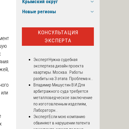
Крымский округ
Новые регионы
КОНСУЛЬТАЦИЯ
мент
ЭКСПЕРТА
шую
х
Эксперт
Нужна судебная
яния
экспертиза дизайн проекта
жей,
квартиры. Москва. Работы
разбиты на 3 этапа. Проблема н...
ного
Владимир Мишустин В.И.
Для
арбитражного суда требуется
 или
металловедческое заключение
по изготовленным изделиям,
Лабораторн...
е
Эксперт
Если мою компанию
обвиняют в нарушении патента
х