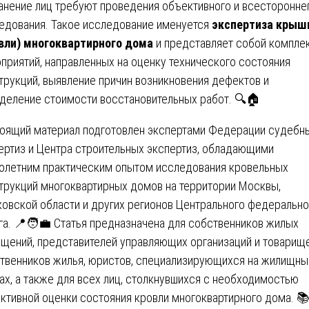
анение лиц требуют проведения объективного и всесторонне
едования. Такое исследование именуется
экспертиза крыш
вли) многоквартирного дома
и представляет собой компле
приятий, направленных на оценку технического состояния
трукций, выявление причин возникновения дефектов и
деление стоимости восстановительных работ. 🔍🏠
оящий материал подготовлен экспертами Федерации судебн
ертиз и Центра строительных экспертиз, обладающими
олетним практическим опытом исследования кровельных
трукций многоквартирных домов на территории Москвы,
овской области и других регионов Центрального федерально
га. 📍🧑‍💼 Статья предназначена для собственников жилых
щений, представителей управляющих организаций и товарищ
твенников жилья, юристов, специализирующихся на жилищны
ах, а также для всех лиц, столкнувшихся с необходимостью
ктивной оценки состояния кровли многоквартирного дома. 📚