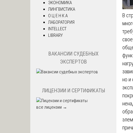
ЭКОНОМИКА
ЛИНГВИСТИКА
В ст
О Ц Е Н К А
ЛАБОРАТОРИЯ
мног
INTELLECT
треб
LIBRARY
свое
обще
ВАКАНСИИ СУДЕБНЫХ
функ
ЭКСПЕРТОВ
нагр
зави
но и
эксп
ЛИЦЕНЗИИ И СЕРТИФИКАТЫ
покр
нена
все лицензии →
обра
элем
прич