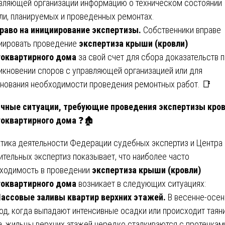
вляющей организации информацию о техническом состоянии
ли, планируемых и проведенных ремонтах.
раво на инициирование экспертизы.
Собственники вправе
иировать проведение
экспертиза крыши (кровли)
оквартирного дома
за свой счет для сбора доказательств 
икновении споров с управляющей организацией или для
нования необходимости проведения ремонтных работ. 📑
чные ситуации, требующие проведения экспертизы кро
оквартирного дома
❓🏚️
тика деятельности Федерации судебных экспертиз и Центра
ительных экспертиз показывает, что наиболее часто
ходимость в проведении
экспертиза крыши (кровли)
оквартирного дома
возникает в следующих ситуациях:
ассовые заливы квартир верхних этажей.
В весенне-осен
од, когда выпадают интенсивные осадки или происходит таян
а, жильцы верхних этажей нередко сталкиваются с протечкам