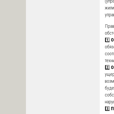
(упр
жили
упра
Прав
обст
1️⃣
О
обяз
соот
техн
2️⃣
О
ущер
возм
буде
собс
нару
3️⃣
П