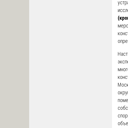
устр
иссл
(кро
меро
конс
опре
Наст
эксп
мног
конс
Моск
окру
поме
собс
спор
объе