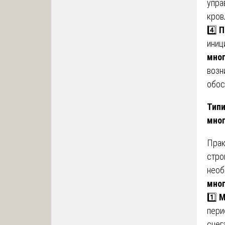
упра
кров
4️⃣
П
иниц
мног
возн
обос
Типи
мног
Прак
стро
необ
мног
1️⃣
М
пери
снег