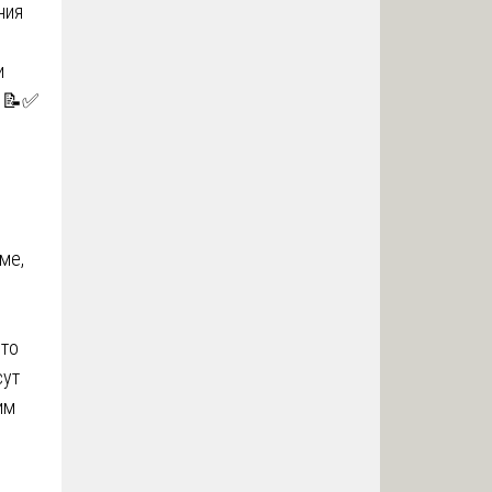
ния
и
. 📝✅
ме,
Это
сут
им