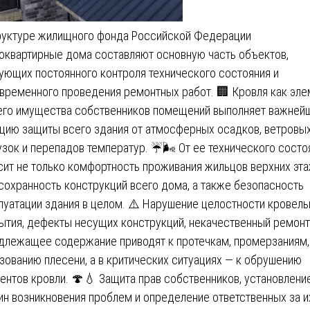
руктуре жилищного фонда Российской Федерации
оквартирные дома составляют основную часть объектов,
ующих постоянного контроля технического состояния и
временного проведения ремонтных работ. 🏢 Кровля как эле
го имущества собственников помещений выполняет важней
цию защиты всего здания от атмосферных осадков, ветровы
узок и перепадов температур. ☔️🌬️ От ее технического состо
сит не только комфортность проживания жильцов верхних эта
 сохранность конструкций всего дома, а также безопасность
луатации здания в целом. ⚠️ Нарушение целостности кровель
ытия, дефекты несущих конструкций, некачественный ремонт
длежащее содержание приводят к протечкам, промерзаниям,
зованию плесени, а в критических ситуациях — к обрушению
ентов кровли. 🍄💧 Защита прав собственников, установлени
ин возникновения проблем и определение ответственных за и