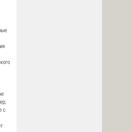
ные
ия
ского
не
ер,
е с
от