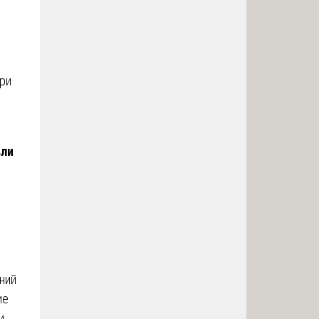
при
вли
ний
ие
и.