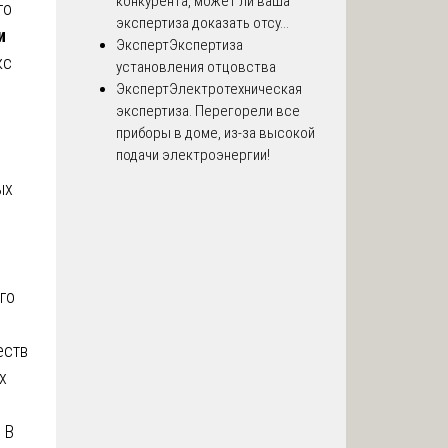
конкурента, может ли ваша
го
экспертиза доказать отсу...
и
Эксперт
Экспертиза
кс
установления отцовства
Эксперт
Электротехническая
экспертиза. Перегорели все
приборы в доме, из-за высокой
подачи электроэнергии!
ых
го
еств
х
 В