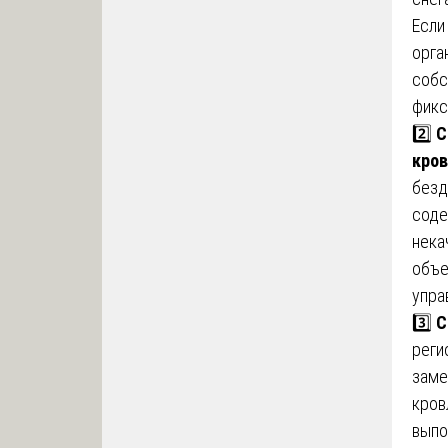
Если
орга
собс
фикс
2️⃣
С
кров
безд
соде
нека
объе
упра
3️⃣
С
реги
заме
кров
выпо