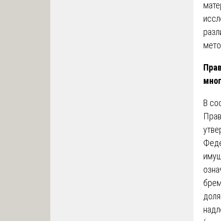
мате
иссл
разл
мето
Прав
мног
В со
Прав
утве
Феде
имущ
озна
брем
доля
надл