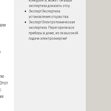
конкурента, может ли ваша
экспертиза доказать отсу...
Эксперт
Экспертиза
установления отцовства
Эксперт
Электротехническая
али
экспертиза. Перегорели все
приборы в доме, из-за высокой
подачи электроэнергии!
и
илю
 Этот
с
их