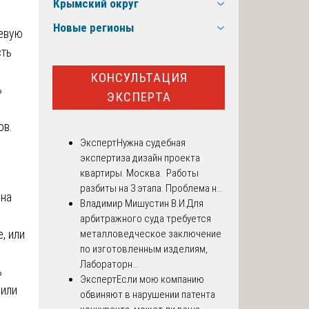
Крымский округ
Новые регионы
чевую
сть
КОНСУЛЬТАЦИЯ
ь
ЭКСПЕРТА
ов.
Эксперт
Нужна судебная
экспертиза дизайн проекта
квартиры. Москва. Работы
разбиты на 3 этапа. Проблема н...
ена
Владимир Мишустин В.И.
Для
арбитражного суда требуется
, или
металловедческое заключение
по изготовленным изделиям,
Лабораторн...
ь
Эксперт
Если мою компанию
 или
обвиняют в нарушении патента