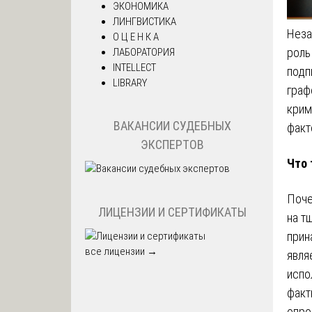
ЭКОНОМИКА
ЛИНГВИСТИКА
Неза
О Ц Е Н К А
роль
ЛАБОРАТОРИЯ
INTELLECT
подп
LIBRARY
граф
крим
ВАКАНСИИ СУДЕБНЫХ
факт
ЭКСПЕРТОВ
Что 
Поче
ЛИЦЕНЗИИ И СЕРТИФИКАТЫ
на т
прин
все лицензии →
явля
испо
факт
опро