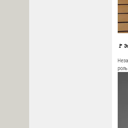
🚩 Э
Неза
роль