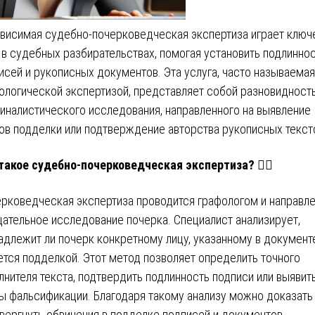
висимая судебно-почерковедческая экспертиза играет клю
 в судебных разбирательствах, помогая установить подлинно
исей и рукописных документов. Эта услуга, часто называемая
ологической экспертизой, представляет собой разновидност
иналистического исследования, направленного на выявление
ов подделки или подтверждение авторства рукописных текст
такое судебно-почерковедческая экспертиза? 🕵️‍♂️
рковедческая экспертиза проводится графологом и направл
щательное исследование почерка. Специалист анализирует,
адлежит ли почерк конкретному лицу, указанному в документе
ется подделкой. Этот метод позволяет определить точного
лнителя текста, подтвердить подлинность подписи или выявит
ы фальсификации. Благодаря такому анализу можно доказать
вергнуть обвинения в подделке подписей и документов.