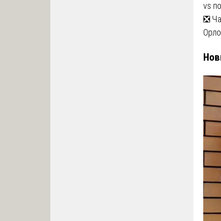
vs п
❎ Ча
Орло
Нов