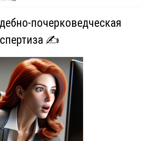
дебно-почерковедческая
спертиза ✍️