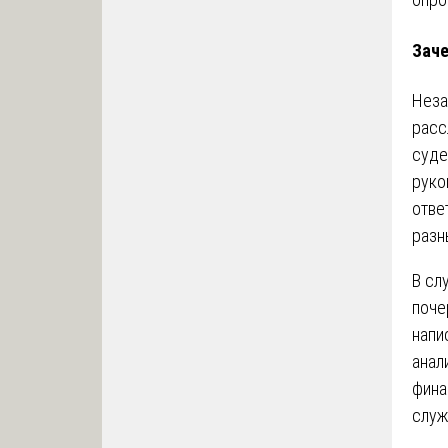
Заче
Неза
расс
суде
руко
отве
разн
В сл
поче
напи
анал
фина
служ