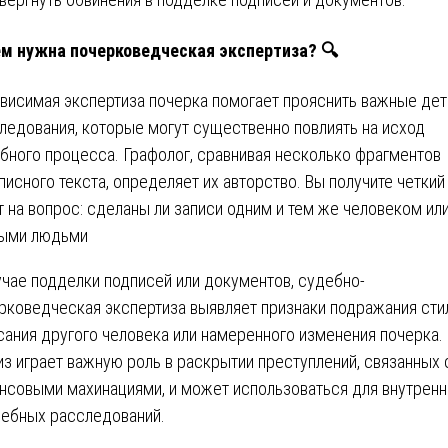
м нужна почерковедческая экспертиза? 🔍
висимая экспертиза почерка помогает прояснить важные дет
ледования, которые могут существенно повлиять на исход
бного процесса. Графолог, сравнивая несколько фрагментов
писного текста, определяет их авторство. Вы получите четкий
т на вопрос: сделаны ли записи одним и тем же человеком ил
ыми людьми
учае подделки подписей или документов, судебно-
рковедческая экспертиза выявляет признаки подражания ст
сания другого человека или намеренного изменения почерка.
из играет важную роль в раскрытии преступлений, связанных 
нсовыми махинациями, и может использоваться для внутренн
ебных расследований.