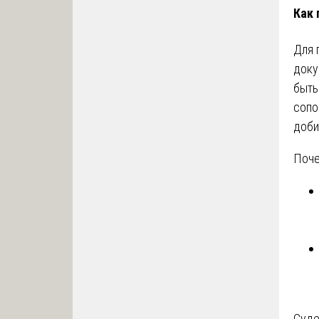
Как 
Для 
доку
быть
сопо
доби
Поче
Суде