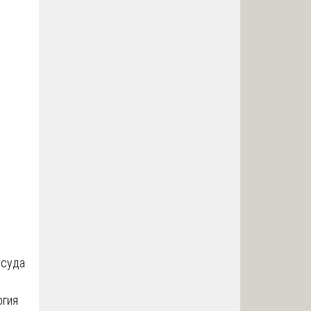
ы
 суда
огия