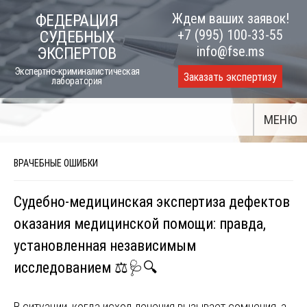
Skip
Ждем ваших заявок!
ФЕДЕРАЦИЯ
to
+7 (995) 100-33-55
СУДЕБНЫХ
content
info@fse.ms
ЭКСПЕРТОВ
Экспертно-криминалистическая
Заказать экспертизу
лаборатория
МЕНЮ
ВРАЧЕБНЫЕ ОШИБКИ
Судебно-медицинская экспертиза дефектов
оказания медицинской помощи: правда,
установленная независимым
исследованием ⚖️🩺🔍
В ситуации, когда исход лечения вызывает сомнения, а