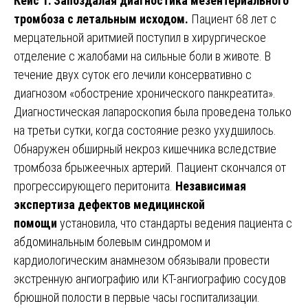
Кейс 1: Запоздалая диагностика мезентериального
тромбоза с летальным исходом.
Пациент 68 лет с
мерцательной аритмией поступил в хирургическое
отделение с жалобами на сильные боли в животе. В
течение двух суток его лечили консервативно с
диагнозом «обострение хронического панкреатита».
Диагностическая лапароскопия была проведена только
на третьи сутки, когда состояние резко ухудшилось.
Обнаружен обширный некроз кишечника вследствие
тромбоза брыжеечных артерий. Пациент скончался от
прогрессирующего перитонита.
Независимая
экспертиза дефектов медицинской
помощи
установила, что стандарты ведения пациента с
абдоминальным болевым синдромом и
кардиологическим анамнезом обязывали провести
экстренную ангиографию или КТ-ангиографию сосудов
брюшной полости в первые часы госпитализации.