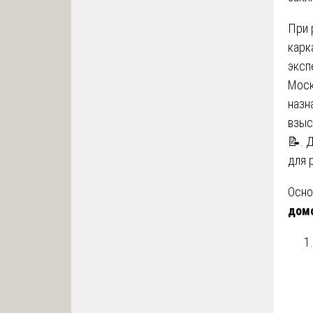
При 
карк
эксп
Моск
назн
взыс
📝. 
для 
Осно
дом