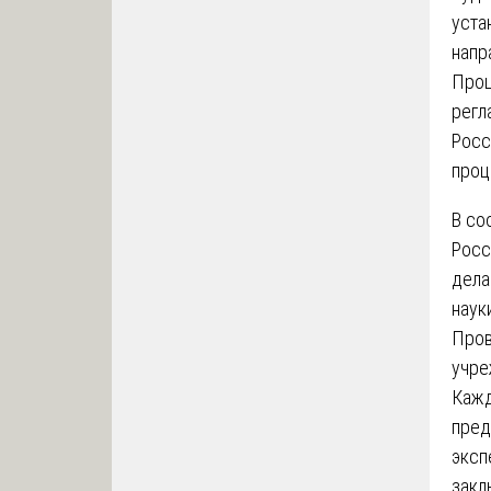
уста
напр
Проц
регл
Росс
проц
В со
Росс
дела
наук
Пров
учре
Кажд
пред
эксп
закл