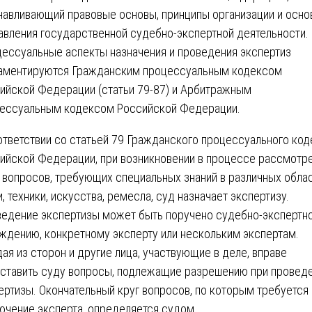
навливающий правовые основы, принципы организации и осн
авления государственной судебно-экспертной деятельности.
ессуальные аспекты назначения и проведения экспертиз
аментируются Гражданским процессуальным кодексом
ийской Федерации (статьи 79-87) и Арбитражным
ессуальным кодексом Российской Федерации.
ответствии со статьей 79 Гражданского процессуального код
ийской Федерации, при возникновении в процессе рассмотр
 вопросов, требующих специальных знаний в различных обла
и, техники, искусства, ремесла, суд назначает экспертизу.
едение экспертизы может быть поручено судебно-экспертн
ждению, конкретному эксперту или нескольким экспертам.
ая из сторон и другие лица, участвующие в деле, вправе
ставить суду вопросы, подлежащие разрешению при провед
ертизы. Окончательный круг вопросов, по которым требуется
ючение эксперта, определяется судом.