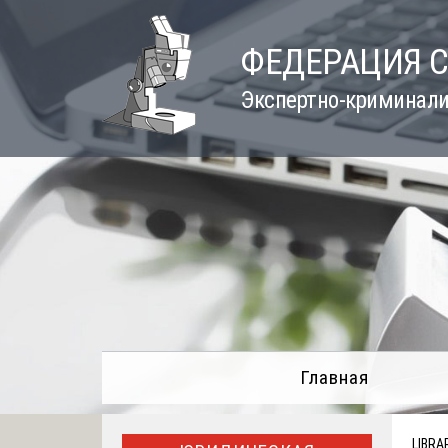
Skip
to
ФЕДЕРАЦИЯ 
content
Экспертно-криминали
Главная
LIBRA