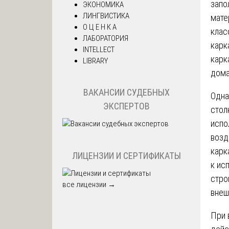
запо
ЭКОНОМИКА
ЛИНГВИСТИКА
мате
О Ц Е Н К А
клас
ЛАБОРАТОРИЯ
карк
INTELLECT
карк
LIBRARY
дома
ВАКАНСИИ СУДЕБНЫХ
Одна
ЭКСПЕРТОВ
стол
испо
возд
карк
ЛИЦЕНЗИИ И СЕРТИФИКАТЫ
к ис
стро
все лицензии →
внеш
При 