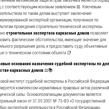
твенным механизмом защиты прав заказчика является обра
д с соответствующим исковым заявлением ⚖️. Ключевым
зательством по таким делам выступает заключение
иализированной экспертной организации, полученное по
льтатам проведения строительно-технической экспертизы.
нно
строительная экспертиза каркасных домов
позволяет
новить фактические обстоятельства, имеющие значение для
ильного разрешения дела, и предоставить суду объективные
ые о техническом состоянии объекта 📑.
овые основания назначения судебной экспертизы по де
стве каркасных домов
⚖️📚
овой институт судебной экспертизы в Российской Федераци
лируется комплексом нормативных правовых актов различно
ической силы. Основополагающим документом является
ральный закон от 31.05.2001 № 73-ФЗ «О государственной
бно-экспертной деятельности в Российской Федерации»,