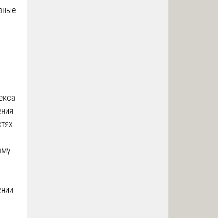
овные
екса
ения
стях
ому
ении