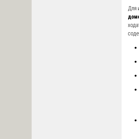
Для 
дом
хода
соде