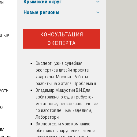
Крымский округ
ми
Новые регионы
,
КОНСУЛЬТАЦИЯ
сные
ЭКСПЕРТА
Эксперт
Нужна судебная
экспертиза дизайн проекта
квартиры. Москва. Работы
разбиты на 3 этапа. Проблема н...
ести
Владимир Мишустин В.И.
Для
арбитражного суда требуется
металловедческое заключение
ию
по изготовленным изделиям,
Лабораторн...
Эксперт
Если мою компанию
ым
обвиняют в нарушении патента