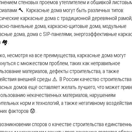
лнением стеновых проемов утеплителем и обшивкой листовы
риалами 🔨. Каркасные дома могут быть различных типов:
сические каркасные дома с традиционной деревянной рамой
асно-панельные дома, каркасно-щитовые дома, модульные
асные дома, дома с SIP-панелями, энергоэффективные карка
 🏘️.
ко, несмотря на все преимущества, каркасные дома могут
кнуться с множеством проблем, таких как неправильное
льзование материалов, дефекты строительства, а также
ействия внешней среды ⚠️. В России качество строительства
асных домов ещё оставляет желать лучшего, что может прив
пользованию некачественных материалов, нарушениям
ительных норм и технологий, а также негативному воздейств
них факторов 😟.
возникновении споров о качестве строительства единственн