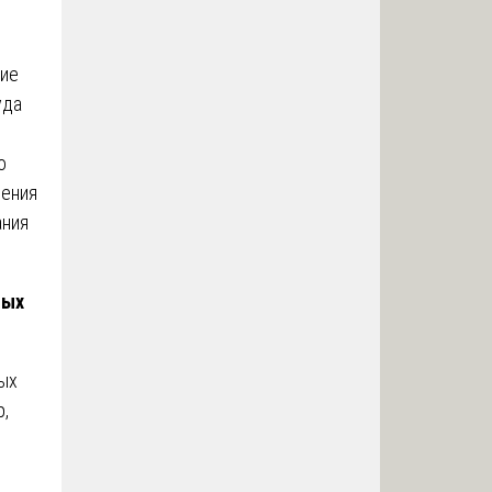
кие
уда
о
жения
ания
ных
ых
р,