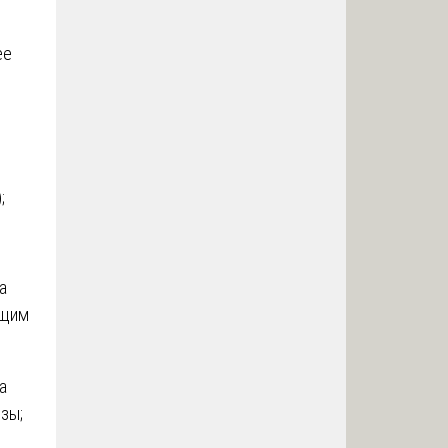
ее
;
а
ющим
а
зы;