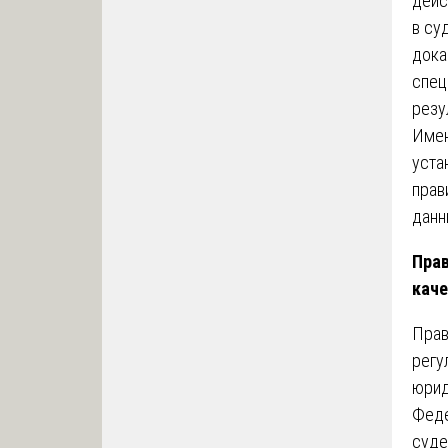
дейс
в су
дока
спец
резу
Име
уста
прав
данн
Прав
каче
Прав
регу
юрид
Феде
суде