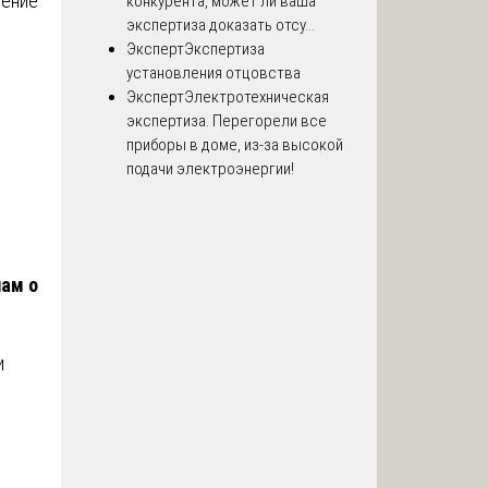
щение
конкурента, может ли ваша
экспертиза доказать отсу...
Эксперт
Экспертиза
установления отцовства
Эксперт
Электротехническая
экспертиза. Перегорели все
приборы в доме, из-за высокой
подачи электроэнергии!
лам о
и
й