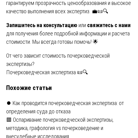
гарантируем прозрачность ценообразования и высокое
качество выполнения всех экспертиз. 💼📜🔍
Запишитесь на консультацию
или
свяжитесь с нами
для получения более подробной информации и расчета
стоимости. Мы всегда готовы помочь! 🌟
Навигация
От чего зависит стоимость почерковедческой
экспертизы?
по
Почерковедческая экспертиза 📜🔍
записям
Похожие статьи
⏺️ Как проводится почерковедческая экспертиза: от
определения суда до отказа
🟥 Оспаривание почерковедческой экспертизы,
методика, графология vs почерковедение и
внесудебные исследования