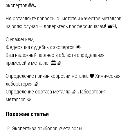
экспертов
🌐📞.
Не оставляйте вопросы о чистоте и качестве металлов
на волю случая — доверьтесь профессионалам! 💼🔍
С уважением,
Федерация судебных экспертов 🌟
Ваш надежный партнер в области определения
примесей в металле! 🏛️🔬
Навигация
Определение причин коррозии металла 🛡️ Химическая
лаборатория 🔬
по
Определение состава металла 🔬 Лаборатория
записям
металлов ⚙️
Похожие статьи
🚩 Экспертиза приборов учета воды