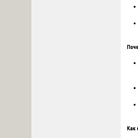
Поче
Как 