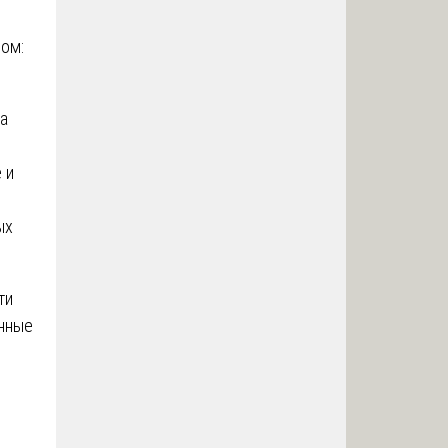
ом:
на
 и
ых
ти
енные