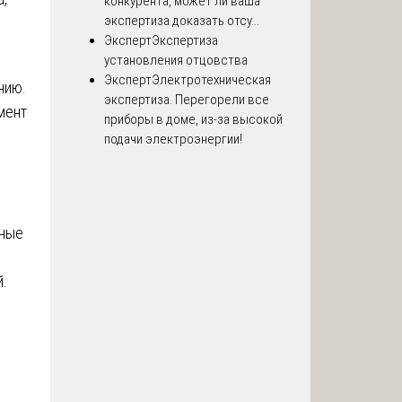
конкурента, может ли ваша
экспертиза доказать отсу...
Эксперт
Экспертиза
установления отцовства
Эксперт
Электротехническая
нию.
экспертиза. Перегорели все
мент
приборы в доме, из-за высокой
подачи электроэнергии!
нные
.