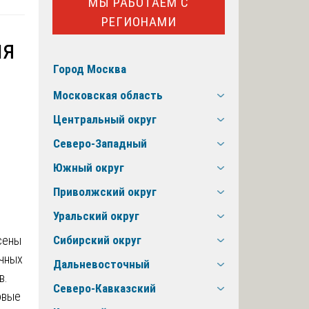
МЫ РАБОТАЕМ С
РЕГИОНАМИ
ия
Город Москва
Московская область
Центральный округ
Северо-Западный
Южный округ
Приволжский округ
Уральский округ
сены
Сибирский округ
ичных
Дальневосточный
в.
Северо-Кавказский
овые