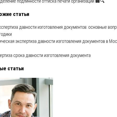
деление подлинности оттиска печати организации 🏢🔍
ожие статьи
писям
кспертиза давности изготовления документов: основные воп
тодики
ическая экспертиза давности изготовления документов в Мо
ертиза срока давности изготовления документа
ые статьи