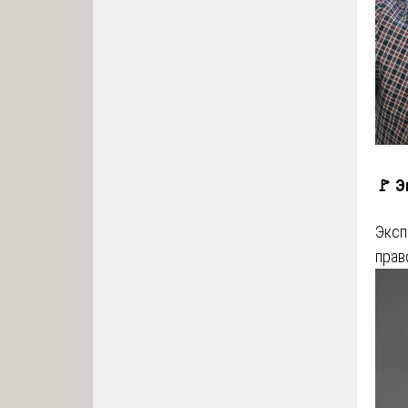
🚩 Э
Эксп
прав