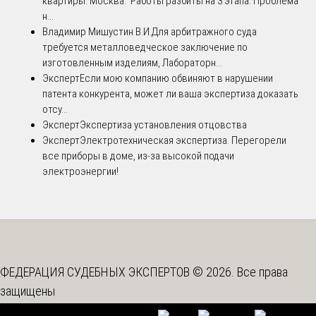
квартиры. Москва. Работы разбиты на 3 этапа. Проблема
н...
Владимир Мишустин В.И.
Для арбитражного суда
требуется металловедческое заключение по
изготовленным изделиям, Лабораторн...
Эксперт
Если мою компанию обвиняют в нарушении
патента конкурента, может ли ваша экспертиза доказать
отсу...
Эксперт
Экспертиза установления отцовства
Эксперт
Электротехническая экспертиза. Перегорели
все приборы в доме, из-за высокой подачи
электроэнергии!
ФЕДЕРАЦИЯ СУДЕБНЫХ ЭКСПЕРТОВ © 2026. Все права
защищены
Вышестоящая организация -
Союз "Федерация Судебных