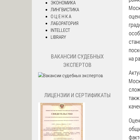
ЭКОНОМИКА
Моск
ЛИНГВИСТИКА
оцен
О Ц Е Н К А
ЛАБОРАТОРИЯ
град
INTELLECT
особ
LIBRARY
стан
поск
ВАКАНСИИ СУДЕБНЫХ
на р
ЭКСПЕРТОВ
Акту
Моск
слож
ЛИЦЕНЗИИ И СЕРТИФИКАТЫ
такж
каче
Оцен
общи
факт