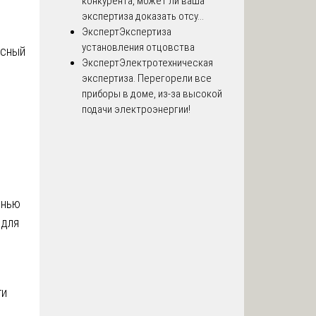
конкурента, может ли ваша
экспертиза доказать отсу...
Эксперт
Экспертиза
установления отцовства
ксный
Эксперт
Электротехническая
экспертиза. Перегорели все
приборы в доме, из-за высокой
подачи электроэнергии!
енью
 для
ти