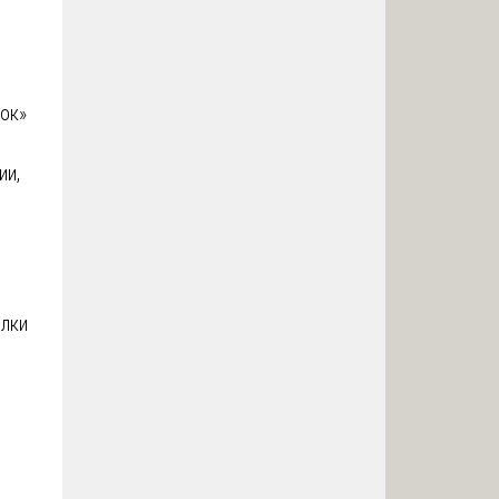
вок»
ии,
елки