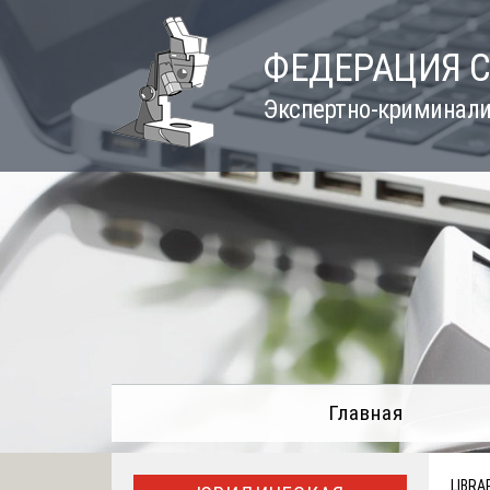
Skip
to
ФЕДЕРАЦИЯ 
content
Экспертно-криминали
Главная
LIBRA