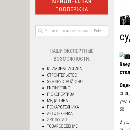
ЮРИДИЧЕСКАЯ
ПОДДЕРЖКА
🏙
су
НАШИ ЭКСПЕРТНЫЕ
ВОЗМОЖНОСТИ:
Введ
КРИМИНАЛИСТИКА
стол
СТРОИТЕЛЬСТВО
ЗЕМЛЕУСТРОЙСТВО
Оцен
ENGINEERING
спец
IT ЭКСПЕРТИЗА
учет
МЕДИЦИНА
ПОЖАРОТЕХНИКА
⚖️
АВТОТЕХНИКА
ЭКОЛОГИЯ
В ус
ТОВАРОВЕДЕНИЕ
рынк