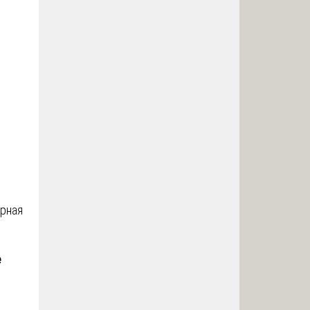
рная
е