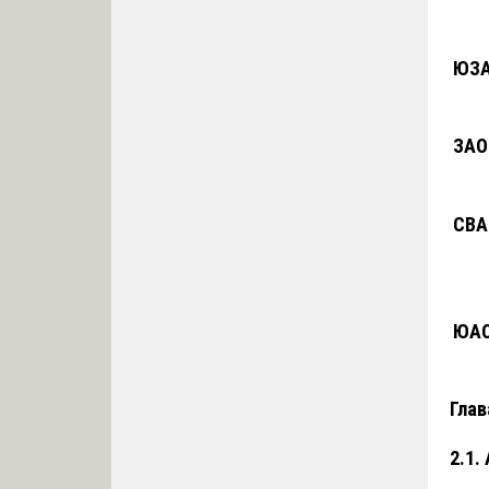
ЮЗ
ЗАО
СВА
ЮА
Глав
2.1.