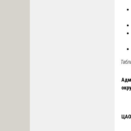
Табл
Адм
окр
ЦА