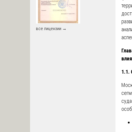
терр
дост
разв
все лицензии →
анал
аспе
Глав
влия
1.1.
Моск
сегм
суда
особ