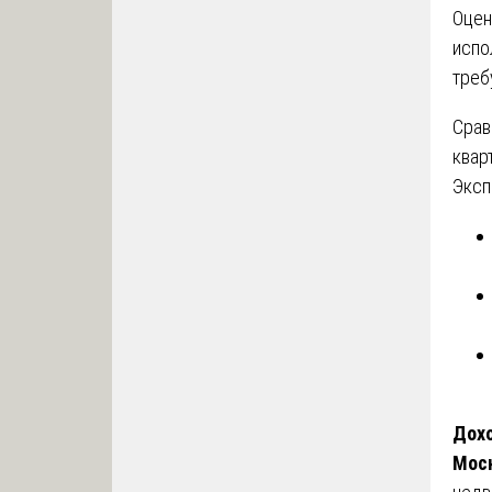
Оцен
испо
треб
Срав
квар
Эксп
Дох
Мос