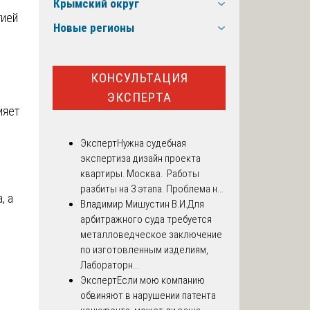
Крымский округ
гией
Новые регионы
КОНСУЛЬТАЦИЯ
ЭКСПЕРТА
ияет
Эксперт
Нужна судебная
экспертиза дизайн проекта
квартиры. Москва. Работы
разбиты на 3 этапа. Проблема н...
, а
Владимир Мишустин В.И.
Для
арбитражного суда требуется
металловедческое заключение
по изготовленным изделиям,
Лабораторн...
Эксперт
Если мою компанию
обвиняют в нарушении патента