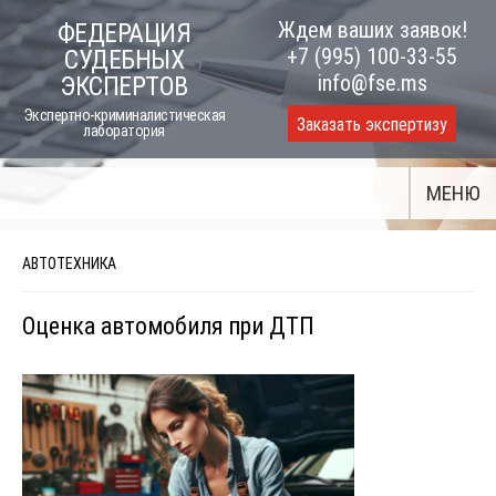
Skip
Ждем ваших заявок!
ФЕДЕРАЦИЯ
to
+7 (995) 100-33-55
СУДЕБНЫХ
content
info@fse.ms
ЭКСПЕРТОВ
Экспертно-криминалистическая
Заказать экспертизу
лаборатория
МЕНЮ
АВТОТЕХНИКА
Оценка автомобиля при ДТП