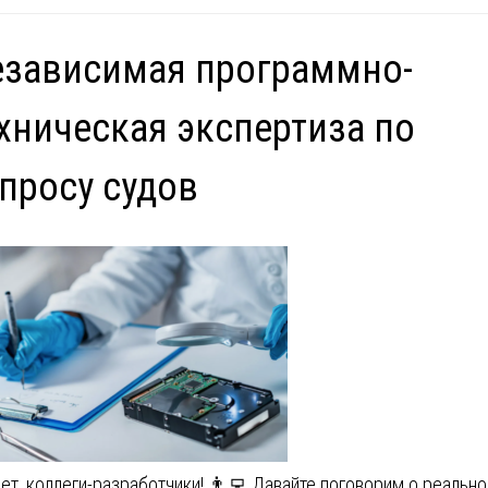
езависимая программно-
хническая экспертиза по
просу судов
ет, коллеги-разработчики! 👨‍💻 Давайте поговорим о реально