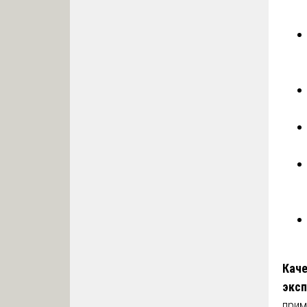
Каче
эксп
прим