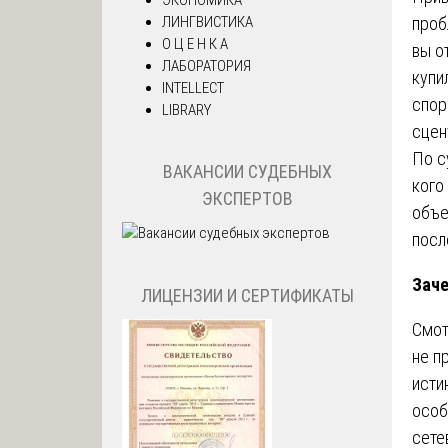
ЛИНГВИСТИКА
проб
О Ц Е Н К А
вы о
ЛАБОРАТОРИЯ
купи
INTELLECT
спор
LIBRARY
сцен
По с
ВАКАНСИИ СУДЕБНЫХ
кого
ЭКСПЕРТОВ
объе
посл
Заче
ЛИЦЕНЗИИ И СЕРТИФИКАТЫ
Смот
не п
исти
особ
сете