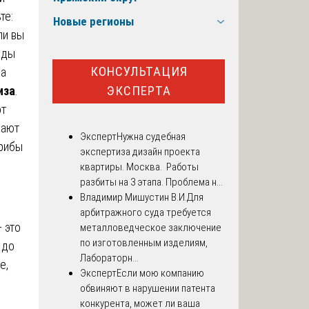
те:
Новые регионы
ли вы
нды
КОНСУЛЬТАЦИЯ
на
ЭКСПЕРТА
иза
.
от
лают
Эксперт
Нужна судебная
грибы
экспертиза дизайн проекта
квартиры. Москва. Работы
разбиты на 3 этапа. Проблема н...
Владимир Мишустин В.И.
Для
арбитражного суда требуется
 это
металловедческое заключение
по изготовленным изделиям,
 до
Лабораторн...
е,
Эксперт
Если мою компанию
обвиняют в нарушении патента
конкурента, может ли ваша