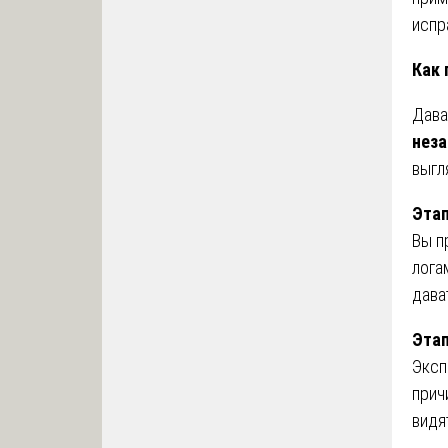
испр
Как 
Дава
неза
выгл
Этап
Вы п
лога
дава
Этап
Эксп
прич
видя