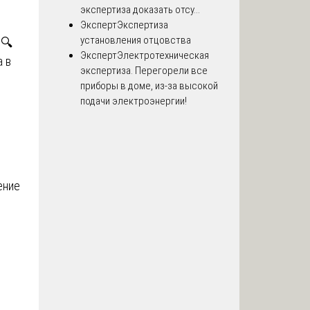
экспертиза доказать отсу...
Эксперт
Экспертиза
установления отцовства
🔍
Эксперт
Электротехническая
а в
экспертиза. Перегорели все
приборы в доме, из-за высокой
подачи электроэнергии!
ение