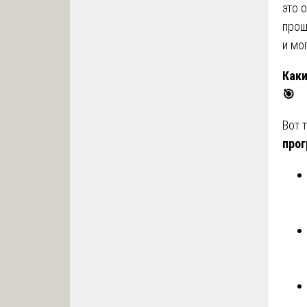
это 
прош
и мо
Каки
🎯
Вот 
прог