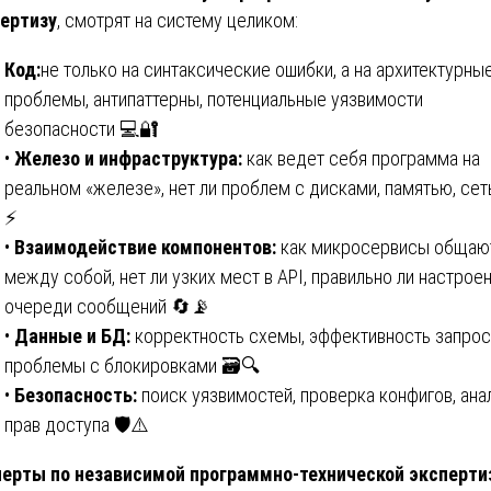
ертизу
, смотрят на систему целиком:
Код:
не только на синтаксические ошибки, а на архитектурны
проблемы, антипаттерны, потенциальные уязвимости
безопасности 💻🔐
•
Железо и инфраструктура:
как ведет себя программа на
реальном «железе», нет ли проблем с дисками, памятью, сеть
⚡
•
Взаимодействие компонентов:
как микросервисы общаю
между собой, нет ли узких мест в API, правильно ли настрое
очереди сообщений 🔄📡
•
Данные и БД:
корректность схемы, эффективность запрос
проблемы с блокировками 🗃️🔍
•
Безопасность:
поиск уязвимостей, проверка конфигов, ана
прав доступа 🛡️⚠️
ерты по независимой программно-технической эксперти