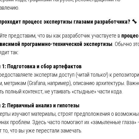
авлению.
проходит процесс экспертизы глазами разработчика?
🔧
йте представим, что вы как разработчик участвуете в
процес
висимой программно-технической экспертизы
. Обычно эт
ядит так:
 1: Подготовка и сбор артефактов
редоставляете экспертам доступ (читай только!) к репозитори
м, метрикам (Grafana, например), описанию архитектуры. Важн
ть полный контекст, не утаивать «стыдные» части кода.
 2: Первичный анализ и гипотезы
ерты изучают материалы, строят предположения о возможны
инах проблем. Здесь часто помогают их «замыленные глаза» 
т то, что вы уже перестали замечать.