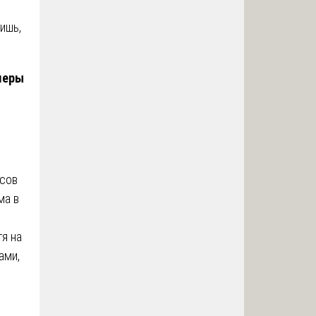
ишь,
меры
асов
ма в
я на
ами,