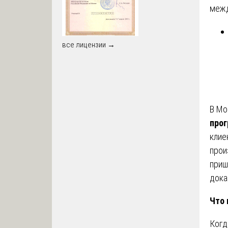
межд
все лицензии →
В Мо
прог
клие
прои
приш
дока
Что 
Когд