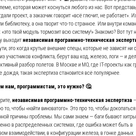
леме, которая может коснуться любого из нас. Вот представь
тдали проект, а заказчик говорит «всё глючит, не работает». И
ли библиотеку, а она творит что-то странное. Или внутри кома
: «это твой модуль тормозит всю систему!» Знакомо? Вот тут 
у выходит
независимая программно-техническая эксперт
ути, это когда крутые внешние спецы, которые не зависят ни 
 из участников конфликта, берут ваш код, железо, логи — и де
ктивный разбор полетов. В Москве и МО, где IT-проекты как 
е дождя, такая экспертиза становится всё популярнее.
м нам, программистам, это нужно?
🤔
рите,
независимая программно-техническая экспертиза
—
ро то, чтобы «найти виноватого». Это про то, чтобы докопаться
нной причины проблемы. Мы сами знаем — баги бывают хитры
енно в распределенных системах, где ошибка может быть в
вом взаимодействии, в конфигурации железа, в гонке данных