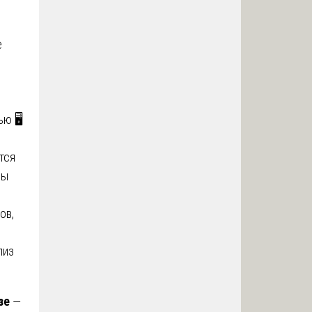
е
ю 🖥️
тся
ны
ов,
лиз
зе
—