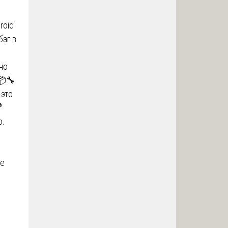
roid
баг в
но
📦🔧
 это

о.
не