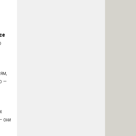
се
о
ям,
о —
х
— они