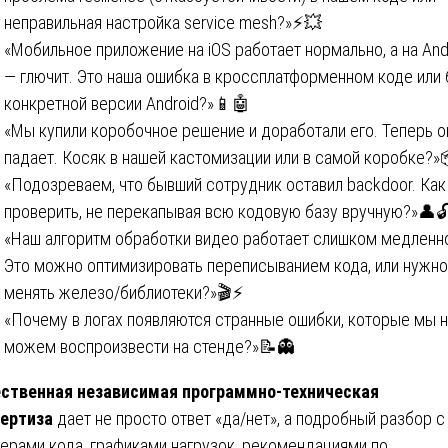
неправильная настройка service mesh?»⚡💥
«Мобильное приложение на iOS работает нормально, а на And
— глючит. Это наша ошибка в кроссплатформенном коде или 
конкретной версии Android?»📱🤖
«Мы купили коробочное решение и доработали его. Теперь о
падает. Косяк в нашей кастомизации или в самой коробке?»
«Подозреваем, что бывший сотрудник оставил backdoor. Как
проверить, не перекапывая всю кодовую базу вручную?»👤
«Наш алгоритм обработки видео работает слишком медленн
Это можно оптимизировать переписыванием кода, или нужно
менять железо/библиотеки?»🎬⚡
«Почему в логах появляются странные ошибки, которые мы 
можем воспроизвести на стенде?»📝👻
ственная независимая программно-техническая
ертиза
дает не просто ответ «да/нет», а подробный разбор с
ерами кода, графиками нагрузок, рекомендациями по