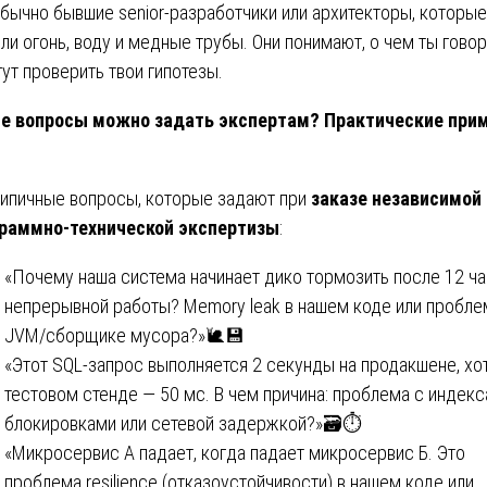
обычно бывшие senior-разработчики или архитекторы, которые
ли огонь, воду и медные трубы. Они понимают, о чем ты говор
гут проверить твои гипотезы.
е вопросы можно задать экспертам? Практические при
типичные вопросы, которые задают при
заказе независимой
раммно-технической экспертизы
:
«Почему наша система начинает дико тормозить после 12 ч
непрерывной работы? Memory leak в нашем коде или пробле
JVM/сборщике мусора?»🐌💾
«Этот SQL-запрос выполняется 2 секунды на продакшене, хот
тестовом стенде — 50 мс. В чем причина: проблема с индекс
блокировками или сетевой задержкой?»🗃️⏱️
«Микросервис А падает, когда падает микросервис Б. Это
проблема resilience (отказоустойчивости) в нашем коде или