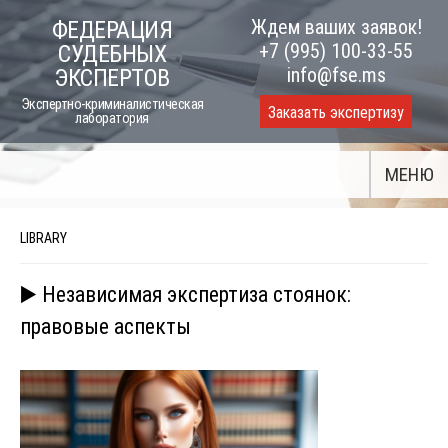
Skip
Ждем ваших заявок!
ФЕДЕРАЦИЯ
to
+7 (995) 100-33-55
СУДЕБНЫХ
content
info@fse.ms
ЭКСПЕРТОВ
Экспертно-криминалистическая
Заказать экспертизу
лаборатория
МЕНЮ
LIBRARY
▶️ Независимая экспертиза стоянок:
правовые аспекты