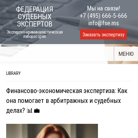
Skip
Мы на связи!
ФЕДЕРАЦИЯ
to
+7 (495) 666-5-666
СУДЕБНЫХ
content
info@fse.ms
ЭКСПЕРТОВ
Экспертно-криминалистическая
Заказать экспертизу
лаборатория
МЕНЮ
LIBRARY
Финансово-экономическая экспертиза: Как
она помогает в арбитражных и судебных
делах? 📊💼