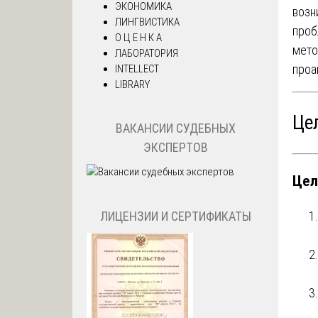
ЭКОНОМИКА
возн
ЛИНГВИСТИКА
проб
О Ц Е Н К А
мето
ЛАБОРАТОРИЯ
проа
INTELLECT
LIBRARY
Це
ВАКАНСИИ СУДЕБНЫХ
ЭКСПЕРТОВ
Цел
ЛИЦЕНЗИИ И СЕРТИФИКАТЫ