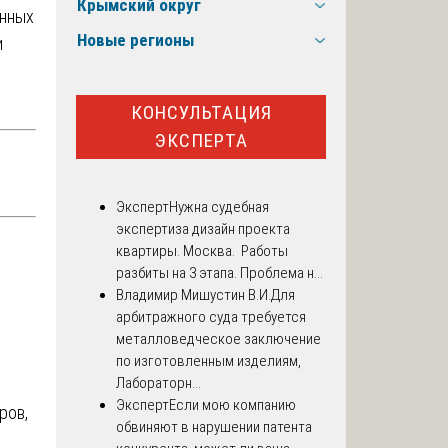
Крымский округ
енных
Новые регионы
и
КОНСУЛЬТАЦИЯ
ЭКСПЕРТА
Эксперт
Нужна судебная
экспертиза дизайн проекта
квартиры. Москва. Работы
разбиты на 3 этапа. Проблема н...
Владимир Мишустин В.И.
Для
арбитражного суда требуется
металловедческое заключение
по изготовленным изделиям,
Лабораторн...
Эксперт
Если мою компанию
ров,
обвиняют в нарушении патента