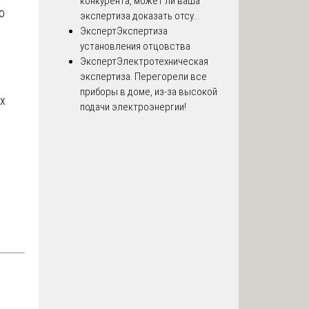
конкурента, может ли ваша
ю
экспертиза доказать отсу...
Эксперт
Экспертиза
установления отцовства
Эксперт
Электротехническая
экспертиза. Перегорели все
приборы в доме, из-за высокой
их
подачи электроэнергии!