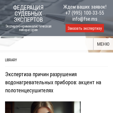
Skip
Ждем ваших заявок!
ФЕДЕРАЦИЯ
to
+7 (995) 100-33-55
СУДЕБНЫХ
content
info@fse.ms
ЭКСПЕРТОВ
Экспертно-криминалистическая
Заказать экспертизу
лаборатория
МЕНЮ
LIBRARY
Экспертиза причин разрушения
водонагревательных приборов: акцент на
полотенцесушителях