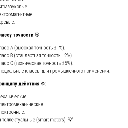
ьтразвуковые.
ектромагнитные.
хревые.
лассу точности
🎯:
Класс A (высокая точность ±1%).
Класс B (стандартная точность ±2%).
Класс C (техническая точность ±5%).
Специальные классы для промышленного применения.
ринципу действия
⚙️:
Механические.
Электромеханические.
Электронные.
Интеллектуальные (smart meters). 💡