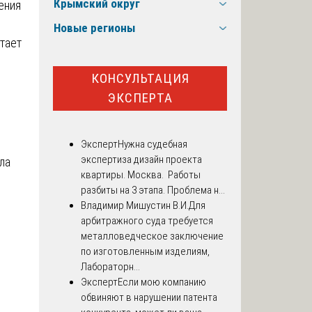
Крымский округ
ения
Новые регионы
тает
КОНСУЛЬТАЦИЯ
ЭКСПЕРТА
Эксперт
Нужна судебная
экспертиза дизайн проекта
ла
квартиры. Москва. Работы
разбиты на 3 этапа. Проблема н...
Владимир Мишустин В.И.
Для
арбитражного суда требуется
металловедческое заключение
по изготовленным изделиям,
Лабораторн...
Эксперт
Если мою компанию
обвиняют в нарушении патента