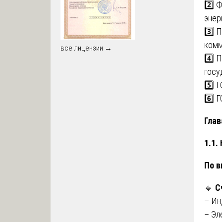
2️⃣ 
энер
3️⃣ 
комм
все лицензии →
4️⃣ 
госу
5️⃣ 
6️⃣ 
Глав
1.1.
По в
🔹
С
– Ин
– Эл