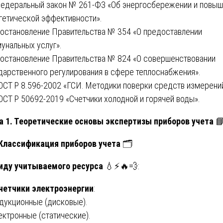
Федеральный закон № 261-ФЗ «Об энергосбережении и повы
гетической эффективности».
Постановление Правительства № 354 «О предоставлении
унальных услуг».
Постановление Правительства № 824 «О совершенствовании
дарственного регулирования в сфере теплоснабжения».
ГОСТ Р 8.596-2002 «ГСИ. Методики поверки средств измерени
ГОСТ Р 50692-2019 «Счетчики холодной и горячей воды».
а 1. Теоретические основы экспертизы приборов учета

 Классификация приборов учета
🗂️
иду учитываемого ресурса
💧⚡🔥💨:
четчики электроэнергии
:
дукционные (дисковые).
ектронные (статические).