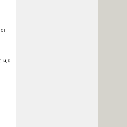
 от
я
ни, в
.