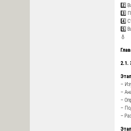
2️⃣ 
3️⃣ 
4️⃣ 
5️⃣ 
💧
Глав
2.1.
Этап
– Из
– Ан
– Оп
– По
– Ра
Этап