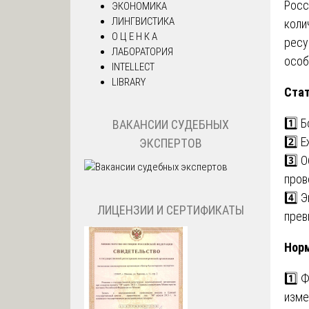
Росс
ЭКОНОМИКА
ЛИНГВИСТИКА
коли
О Ц Е Н К А
ресу
ЛАБОРАТОРИЯ
особ
INTELLECT
LIBRARY
Стат
1️⃣ 
ВАКАНСИИ СУДЕБНЫХ
2️⃣ 
ЭКСПЕРТОВ
3️⃣ 
пров
4️⃣ 
ЛИЦЕНЗИИ И СЕРТИФИКАТЫ
прев
Норм
1️⃣ 
изме