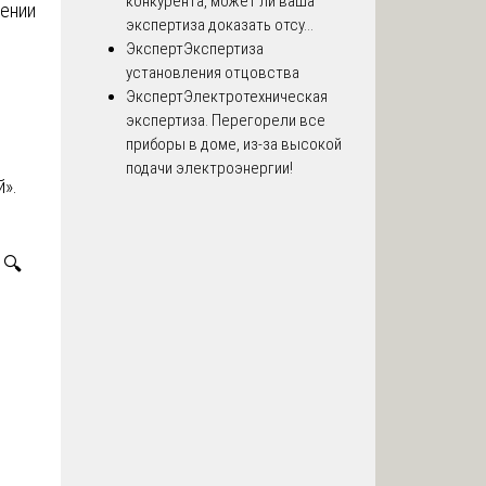
конкурента, может ли ваша
шении
экспертиза доказать отсу...
Эксперт
Экспертиза
установления отцовства
Эксперт
Электротехническая
экспертиза. Перегорели все
приборы в доме, из-за высокой
подачи электроэнергии!
й».
🔍