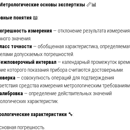
 Метрологические основы экспертизы
📏📊
овные понятия
📖:
огрешность измерения
— отклонение результата измерения
нного значения.
ласс точности
— обобщенная характеристика, определяема
елами допускаемых погрешностей.
ежповерочный интервал
— календарный промежуток време
ние которого показания прибора считаются достоверными.
оверка
— совокупность операций для подтверждения
ветствия средства измерения метрологическим требованиям
алибровка
— определение действительных значений
ологических характеристик.
ологические характеристики
🔧:
Основная погрешность.