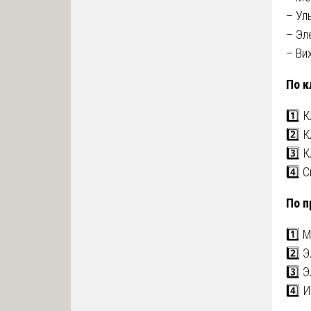
– Ул
– Эл
– Ви
По к
1️⃣ 
2️⃣ 
3️⃣ 
4️⃣ 
По п
1️⃣ 
2️⃣ 
3️⃣ 
4️⃣ 