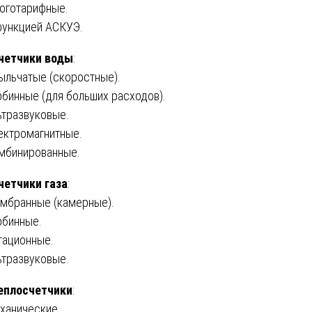
оготарифные.
функцией АСКУЭ.
четчики воды
:
ыльчатые (скоростные).
рбинные (для больших расходов).
ьтразвуковые.
ектромагнитные.
мбинированные.
четчики газа
:
мбранные (камерные).
рбинные.
тационные.
ьтразвуковые.
еплосчетчики
:
ханические.