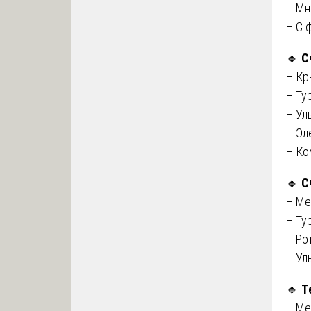
– Мн
– С 
🔹
С
– Кр
– Ту
– Ул
– Эл
– Ко
🔹
С
– Ме
– Ту
– Ро
– Ул
🔹
Т
– Ме