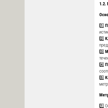
1.2.
Осн
1️⃣
П
исти
2️⃣
К
пред
3️⃣
М
тече
4️⃣
П
соот
5️⃣
К
метр
Метр
1️⃣ 