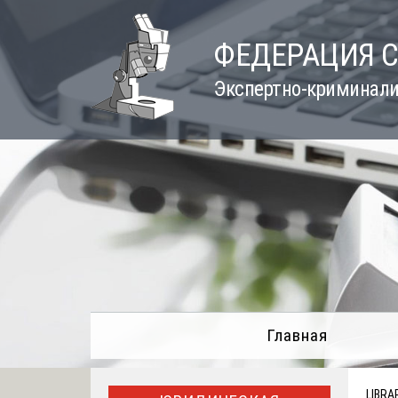
Skip
to
ФЕДЕРАЦИЯ 
content
Экспертно-криминали
Главная
LIBRA