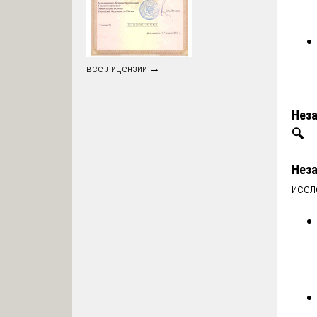
все лицензии →
Неза
🔍
Неза
иссл