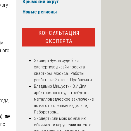
Крымский округ
могут
Новые регионы
КОНСУЛЬТАЦИЯ
ЭКСПЕРТА
ым
ного
Эксперт
Нужна судебная
экспертиза дизайн проекта
квартиры. Москва. Работы
разбиты на 3 этапа. Проблема н...
Владимир Мишустин В.И.
Для
арбитражного суда требуется
металловедческое заключение
ода,
по изготовленным изделиям,
Лабораторн...
). 🏡
Эксперт
Если мою компанию
 по
обвиняют в нарушении патента