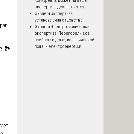
конкурента, может ли ваша
экспертиза доказать отсу...
Эксперт
Экспертиза
установления отцовства
прав
Эксперт
Электротехническая
экспертиза. Перегорели все
приборы в доме, из-за высокой
подачи электроэнергии!
? 🏞️
гает
ые