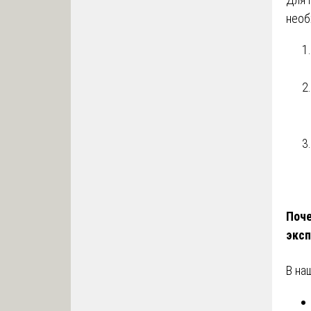
необ
Поче
эксп
В на