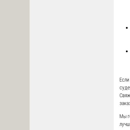
Если
суде
Свяж
зака
Мы г
лучш