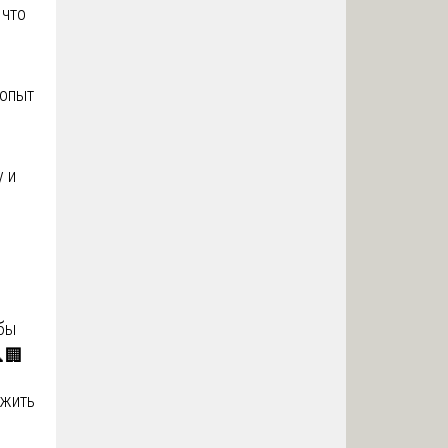
 что
 опыт
 и
бы
🏢
ожить