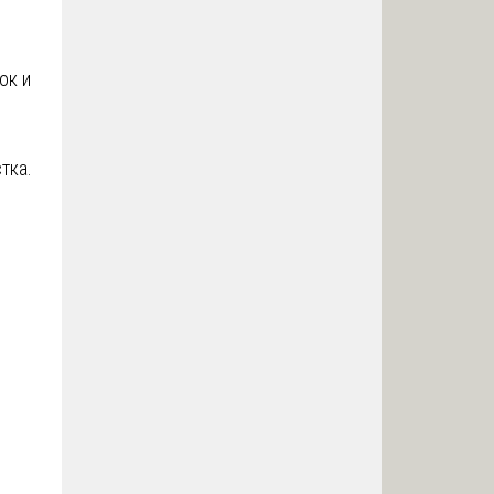
ок и
тка.