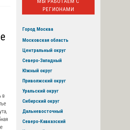
МЫ РАБОТАЕМ С
РЕГИОНАМИ
Город Москва
ке
Московская область
Центральный округ
Северо-Западный
Южный округ
Приволжский округ
Уральский округ
ь в
Сибирский округ
тье
ута,
Дальневосточный
бная
Северо-Кавказский
ие