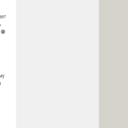
ает
ь
 🌐
му
и