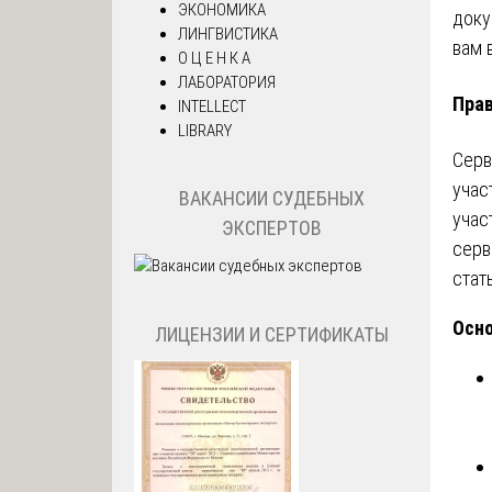
ЭКОНОМИКА
доку
ЛИНГВИСТИКА
вам 
О Ц Е Н К А
ЛАБОРАТОРИЯ
Прав
INTELLECT
LIBRARY
Серв
учас
ВАКАНСИИ СУДЕБНЫХ
учас
ЭКСПЕРТОВ
серв
стат
Осн
ЛИЦЕНЗИИ И СЕРТИФИКАТЫ