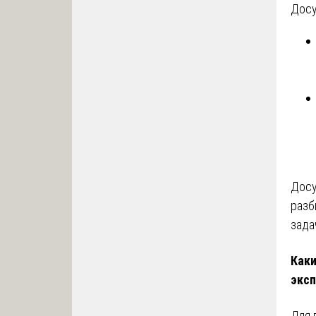
Досу
Досу
разб
зада
Как
эксп
Для 