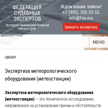
Skip
Ждем ваших заявок!
ФЕДЕРАЦИЯ
to
+7 (995) 100-33-55
СУДЕБНЫХ
content
info@fse.ms
ЭКСПЕРТОВ
Экспертно-криминалистическая
Заказать экспертизу
лаборатория
МЕНЮ
LIBRARY
Экспертиза метеорологического
оборудования (метеостанции)
Экспертиза метеорологического оборудования
(метеостанции)
— это техническое исследование,
направленное на установление причин и обстоятельств