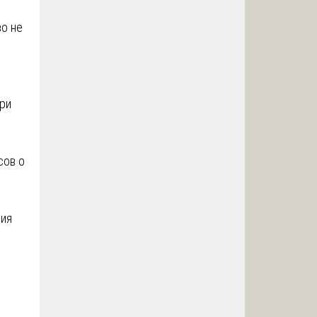
во не
ри
сов о
ния