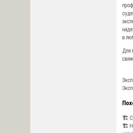
проф
суде
эксп
наде
в лю
Для 
свяж
На
Эксп
Эксп
по
Пох
за
🏗️ 
🏗️ 