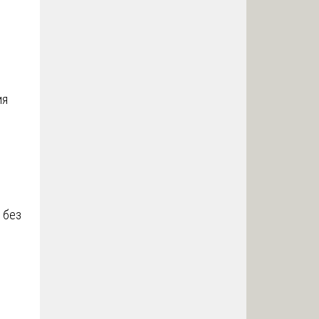
ия
 без