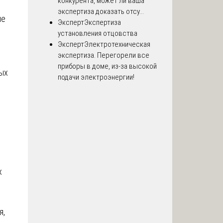
конкурента, может ли ваша
экспертиза доказать отсу...
ые
Эксперт
Экспертиза
установления отцовства
Эксперт
Электротехническая
экспертиза. Перегорели все
приборы в доме, из-за высокой
ных
подачи электроэнергии!
х
я,