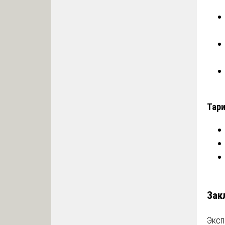
Тари
Зак
Эксп