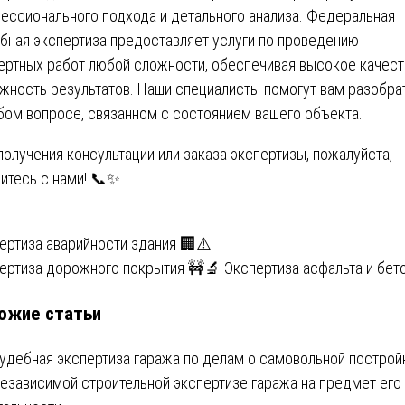
ессионального подхода и детального анализа. Федеральная
бная экспертиза предоставляет услуги по проведению
ертных работ любой сложности, обеспечивая высокое качест
жность результатов. Наши специалисты помогут вам разобра
бом вопросе, связанном с состоянием вашего объекта.
получения консультации или заказа экспертизы, пожалуйста,
итесь с нами! 📞✨
вигация
ертиза аварийности здания 🏢⚠️
ертиза дорожного покрытия 🚧🔬 Экспертиза асфальта и бет
ожие статьи
писям
Судебная экспертиза гаража по делам о самовольной построй
Независимой строительной экспертизе гаража на предмет его