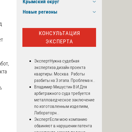
Крымский округ
Новые регионы
д
КОНСУЛЬТАЦИЯ
ет
ЭКСПЕРТА
Эксперт
Нужна судебная
бот,
экспертиза дизайн проекта
кта
квартиры. Москва. Работы
разбиты на 3 этапа. Проблема н...
️
Владимир Мишустин В.И.
Для
арбитражного суда требуется
металловедческое заключение
по изготовленным изделиям,
Лабораторн...
Эксперт
Если мою компанию
обвиняют в нарушении патента