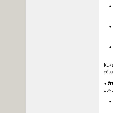
Кажд
обра
⬥
Уг
дома