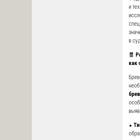
и те
иссл
спец
знач
в су
🧧
Р
как 
Брев
необ
брев
особ
выяв
⬥
Ти
обра