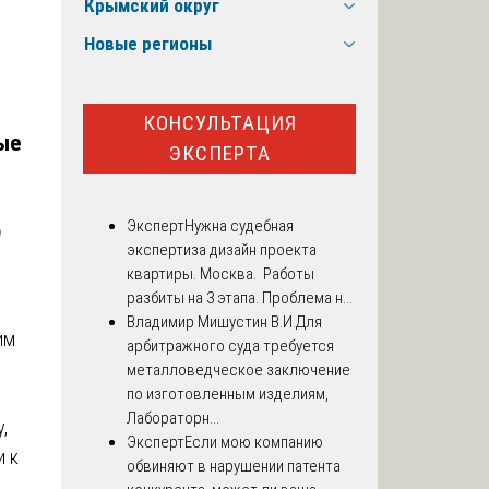
Крымский округ
Новые регионы
КОНСУЛЬТАЦИЯ
ые
ЭКСПЕРТА
Эксперт
Нужна судебная
о
экспертиза дизайн проекта
квартиры. Москва. Работы
разбиты на 3 этапа. Проблема н...
Владимир Мишустин В.И.
Для
им
арбитражного суда требуется
металловедческое заключение
по изготовленным изделиям,
Лабораторн...
,
Эксперт
Если мою компанию
и к
обвиняют в нарушении патента