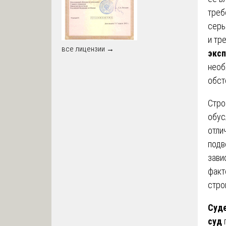
треб
серь
и тр
все лицензии →
эксп
необ
обст
Стро
обус
отли
подв
зави
факт
стро
Суде
суд