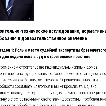
оительно-техническое исследование, нормативн
бования и доказательственное значение
аздел 1: Роль и место судебной экспертизы бревенчатог
 для подачи иска в суд в строительной практике
временном строительстве индивидуальных жилых домов
енчатые конструкции занимают особое место благодаря сво
огическим свойствам, эстетической привлекательности и
обности создавать благоприятный микроклимат. Однако
ология возведения бревенчатых домов имеет свою специфику
анную с естественными свойствами древесины, требованиям
лажности, обработке, сборке и защите. Нарушение этих