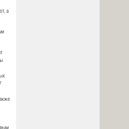
т, а
ми
ат
ды
ных
7
также
овым