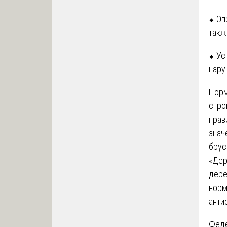
⬥ Оп
такж
⬥ Ус
нару
Норм
стро
прав
знач
брус
«Дер
дере
норм
анти
Феде