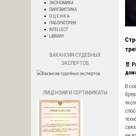
ЭКОНОМИКА
ЛИНГВИСТИКА
О Ц Е Н К А
ЛАБОРАТОРИЯ
INTELLECT
LIBRARY
Стр
тре
ВАКАНСИИ СУДЕБНЫХ
ЭКСПЕРТОВ
🧧
Р
дома
В со
ЛИЦЕНЗИИ И СЕРТИФИКАТЫ
брев
экол
спос
техн
связ
ее в