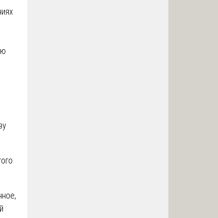
ниях
ую
ву
того
нное,
й