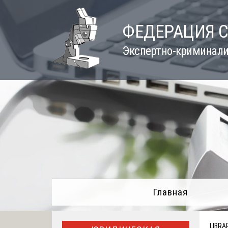
Skip
to
ФЕДЕРАЦИЯ 
content
Экспертно-криминали
Главная
LIBRA