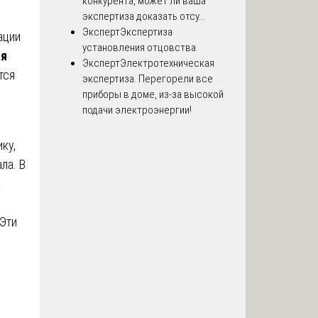
конкурента, может ли ваша
экспертиза доказать отсу...
Эксперт
Экспертиза
ации
установления отцовства
ая
Эксперт
Электротехническая
тся
экспертиза. Перегорели все
приборы в доме, из-за высокой
подачи электроэнергии!
ку,
ла. В
а
 Эти