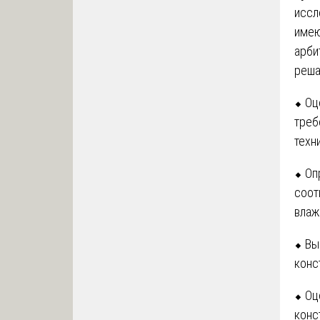
иссл
имею
арби
реша
⬥ Оц
треб
техн
⬥ Оп
соот
влаж
⬥ Вы
конс
⬥ Оц
конс