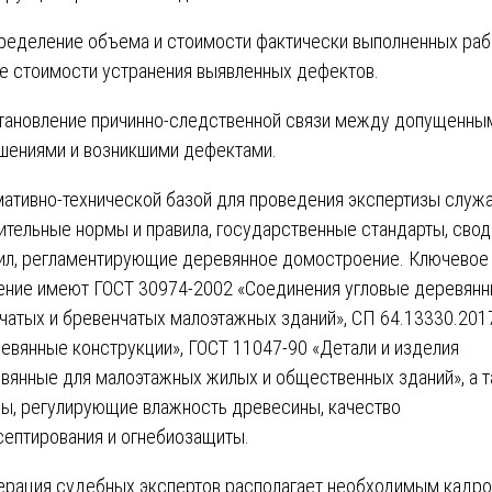
ределение объема и стоимости фактически выполненных рабо
е стоимости устранения выявленных дефектов.
тановление причинно-следственной связи между допущенны
шениями и возникшими дефектами.
ативно-технической базой для проведения экспертизы служ
ительные нормы и правила, государственные стандарты, сво
ил, регламентирующие деревянное домостроение. Ключевое
ение имеют ГОСТ 30974-2002 «Соединения угловые деревян
чатых и бревенчатых малоэтажных зданий», СП 64.13330.201
евянные конструкции», ГОСТ 11047-90 «Детали и изделия
вянные для малоэтажных жилых и общественных зданий», а 
ы, регулирующие влажность древесины, качество
септирования и огнебиозащиты.
рация судебных экспертов располагает необходимым кадр