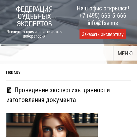
Skip
Наш офис открылся!
ФЕДЕРАЦИЯ
to
+7 (495) 666-5-666
СУДЕБНЫХ
content
info@fse.ms
ЭКСПЕРТОВ
Экспертно-криминалистическая
Заказать экспертизу
лаборатория
МЕНЮ
LIBRARY
🧧 Проведение экспертизы давности
изготовления документа