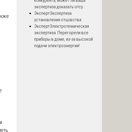
.
конкурента, может ли ваша
экспертиза доказать отсу...
Эксперт
Экспертиза
акже
установления отцовства
Эксперт
Электротехническая
экспертиза. Перегорели все
приборы в доме, из-за высокой
подачи электроэнергии!
е
и
меть