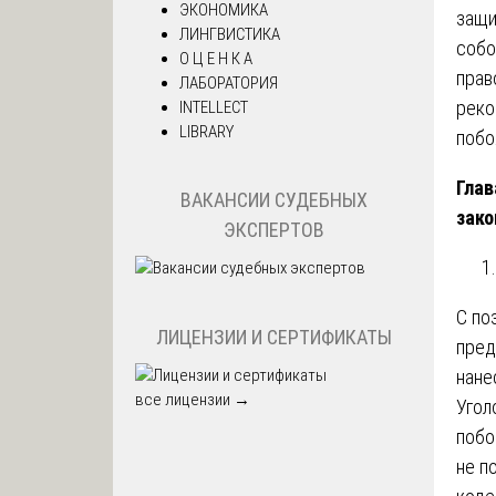
ЭКОНОМИКА
защи
ЛИНГВИСТИКА
собо
О Ц Е Н К А
прав
ЛАБОРАТОРИЯ
реко
INTELLECT
LIBRARY
побо
Глав
ВАКАНСИИ СУДЕБНЫХ
зако
ЭКСПЕРТОВ
С по
ЛИЦЕНЗИИ И СЕРТИФИКАТЫ
пред
нане
все лицензии →
Угол
побо
не п