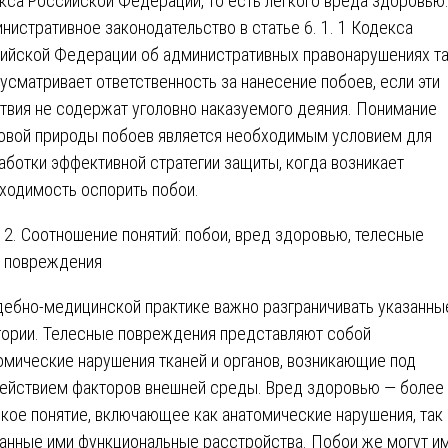
кса Российской Федерации, то есть легкого вреда здоровью
нистративное законодательство в статье 6. 1. 1 Кодекса
ийской Федерации об административных правонарушениях т
усматривает ответственность за нанесение побоев, если эти
твия не содержат уголовно наказуемого деяния. Понимание
овой природы побоев является необходимым условием для
аботки эффективной стратегии защиты, когда возникает
ходимость оспорить побои.
2. Соотношение понятий: побои, вред здоровью, телесные
повреждения
дебно-медицинской практике важно разграничивать указанны
гории. Телесные повреждения представляют собой
омические нарушения тканей и органов, возникающие под
ействием факторов внешней среды. Вред здоровью — более
кое понятие, включающее как анатомические нарушения, так 
анные ими функциональные расстройства. Побои же могут и