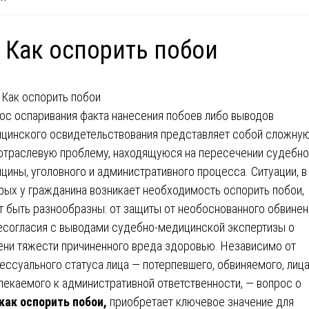
 Как оспорить побои
ос оспаривания факта нанесения побоев либо выводов
цинского освидетельствования представляет собой сложну
траслевую проблему, находящуюся на пересечении судебно
цины, уголовного и административного процесса. Ситуации, в
рых у гражданина возникает необходимость оспорить побои,
т быть разнообразны: от защиты от необоснованного обвинен
есогласия с выводами судебно-медицинской экспертизы о
ени тяжести причиненного вреда здоровью. Независимо от
ессуального статуса лица — потерпевшего, обвиняемого, лица
лекаемого к административной ответственности, — вопрос о
как оспорить побои,
приобретает ключевое значение для