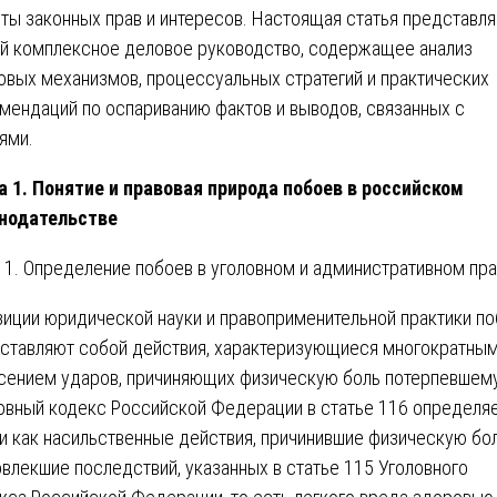
ты законных прав и интересов. Настоящая статья представля
й комплексное деловое руководство, содержащее анализ
овых механизмов, процессуальных стратегий и практических
мендаций по оспариванию фактов и выводов, связанных с
ями.
а 1. Понятие и правовая природа побоев в российском
нодательстве
1. Определение побоев в уголовном и административном пр
зиции юридической науки и правоприменительной практики п
ставляют собой действия, характеризующиеся многократны
сением ударов, причиняющих физическую боль потерпевшему
овный кодекс Российской Федерации в статье 116 определя
и как насильственные действия, причинившие физическую бол
овлекшие последствий, указанных в статье 115 Уголовного