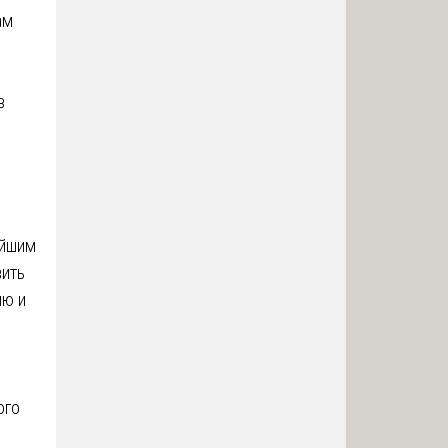
ам
в
ейшим
вить
ию и
ого