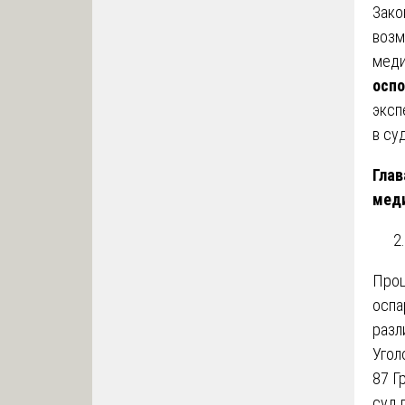
Зако
возм
меди
оспо
эксп
в су
Глав
меди
Проц
оспа
разл
Угол
87 Г
суд 