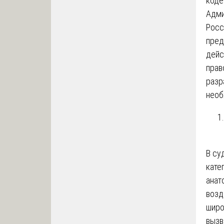
коде
Адми
Росс
пред
дейс
прав
разр
необ
В су
кате
анат
возд
широ
вызв