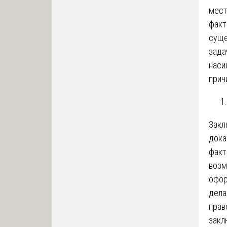
мест
факт
суще
зада
наси
прич
Закл
дока
факт
возм
офор
дела
прав
закл