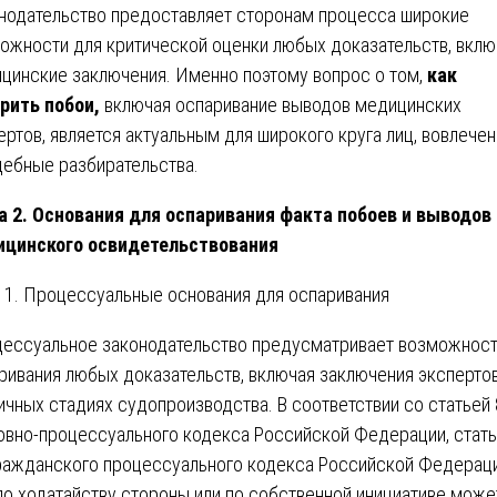
нодательство предоставляет сторонам процесса широкие
ожности для критической оценки любых доказательств, вклю
цинские заключения. Именно поэтому вопрос о том,
как
рить побои,
включая оспаривание выводов медицинских
ертов, является актуальным для широкого круга лиц, вовлече
дебные разбирательства.
а 2. Основания для оспаривания факта побоев и выводов
цинского освидетельствования
1. Процессуальные основания для оспаривания
ессуальное законодательство предусматривает возможнос
ривания любых доказательств, включая заключения экспертов
ичных стадиях судопроизводства. В соответствии со статьей
овно-процессуального кодекса Российской Федерации, стат
ражданского процессуального кодекса Российской Федераци
по ходатайству стороны или по собственной инициативе може