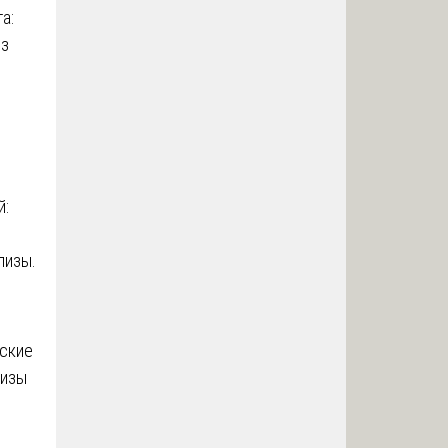
а:
из
й:
лизы.
ские
тизы