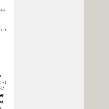
чая
нных
ть
, на
 87
ьей
и,
т