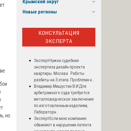
Крымский округ
ет
Новые регионы
КОНСУЛЬТАЦИЯ
ЭКСПЕРТА
Эксперт
Нужна судебная
экспертиза дизайн проекта
аве
квартиры. Москва. Работы
разбиты на 3 этапа. Проблема н...
обои
Владимир Мишустин В.И.
Для
м
арбитражного суда требуется
.
металловедческое заключение
по изготовленным изделиям,
ет
Лабораторн...
ь, но
Эксперт
Если мою компанию
обвиняют в нарушении патента