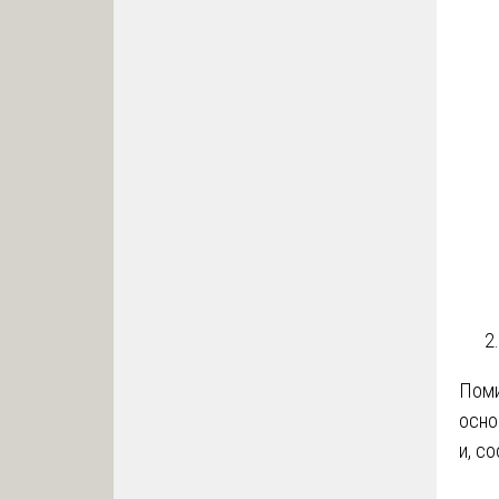
Поми
осно
и, с