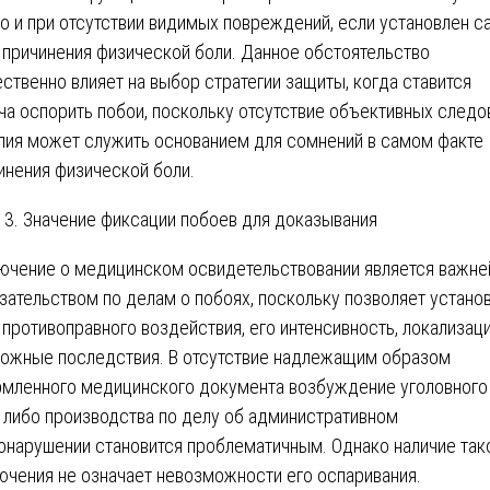
о и при отсутствии видимых повреждений, если установлен с
 причинения физической боли. Данное обстоятельство
ственно влияет на выбор стратегии защиты, когда ставится
ча оспорить побои, поскольку отсутствие объективных следо
лия может служить основанием для сомнений в самом факте
инения физической боли.
3. Значение фиксации побоев для доказывания
ючение о медицинском освидетельствовании является важн
зательством по делам о побоях, поскольку позволяет устано
 противоправного воздействия, его интенсивность, локализац
ожные последствия. В отсутствие надлежащим образом
мленного медицинского документа возбуждение уголовного
 либо производства по делу об административном
онарушении становится проблематичным. Однако наличие так
ючения не означает невозможности его оспаривания.