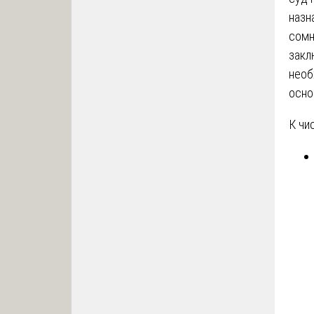
назн
сомн
закл
необ
осно
К чи