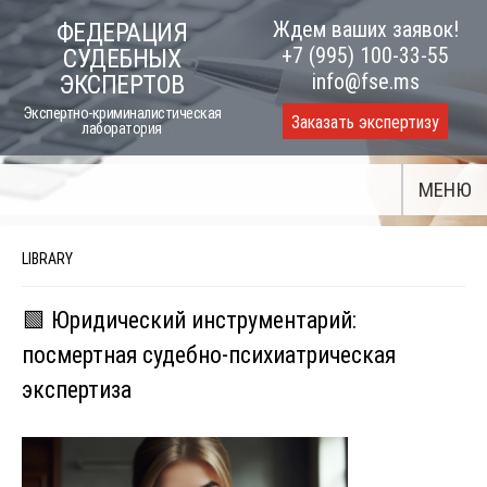
Skip
Ждем ваших заявок!
ФЕДЕРАЦИЯ
to
+7 (995) 100-33-55
СУДЕБНЫХ
content
info@fse.ms
ЭКСПЕРТОВ
Экспертно-криминалистическая
Заказать экспертизу
лаборатория
МЕНЮ
LIBRARY
🟩 Юридический инструментарий:
посмертная судебно-психиатрическая
экспертиза