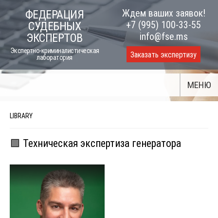
Skip
Ждем ваших заявок!
ФЕДЕРАЦИЯ
to
+7 (995) 100-33-55
СУДЕБНЫХ
content
info@fse.ms
ЭКСПЕРТОВ
Экспертно-криминалистическая
Заказать экспертизу
лаборатория
МЕНЮ
LIBRARY
🟩 Техническая экспертиза генератора