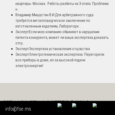
квартиры. Москва. Работы разбиты на 3 этапа. Проблема
н...
Владимир Мишустин В.И.
Для арбитражного суда
требуется металловедческое заключение по
изготовленным изделиям, Лабораторн...
Эксперт
Если мою компанию обвиняют в нарушении
патента конкурента, может ли ваша экспертиза доказать
отсу...
Эксперт
Экспертиза установления отцовства
Эксперт
Электротехническая экспертиза. Перегорели
все приборы в доме, из-за высокой подачи
электроэнергии!
ФЕДЕРАЦИЯ СУДЕБНЫХ ЭКСПЕРТОВ © 2026. Все права
info@fse.ms
защищены