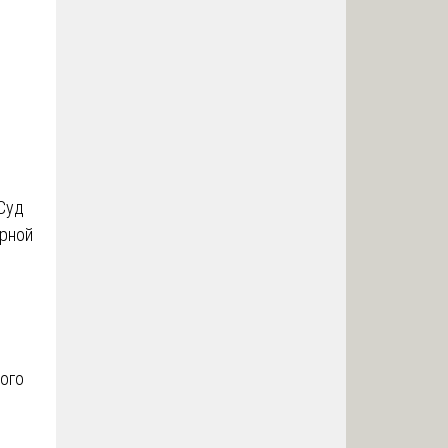
 Суд
орной
ого