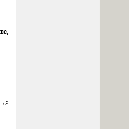
ХВС,
— до