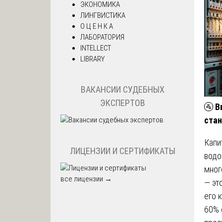
ЭКОНОМИКА
ЛИНГВИСТИКА
О Ц Е Н К А
ЛАБОРАТОРИЯ
INTELLECT
LIBRARY
ВАКАНСИИ СУДЕБНЫХ
ЭКСПЕРТОВ
🚰
В
стан
Капи
ЛИЦЕНЗИИ И СЕРТИФИКАТЫ
водо
мног
все лицензии →
— эт
его 
60% 