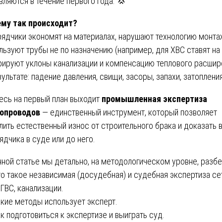
вляются в течение первого года. 💢
му так происходит?
ядчики экономят на материалах, нарушают технологию монта
льзуют трубы не по назначению (например, для ХВС ставят на 
рируют уклоны канализации и компенсацию теплового расшир
зультате: падение давления, свищи, засоры, запахи, затопления
есь на первый план выходит
промышленная экспертиза
опроводов
— единственный инструмент, который позволяет
лить естественный износ от строительного брака и доказать 
ядчика в суде или до него.
нной статье мы детально, на методологическом уровне, разб
о такое независимая (досудебная) и судебная экспертиза се
 ГВС, канализации.
кие методы использует эксперт.
к подготовиться к экспертизе и выиграть суд.