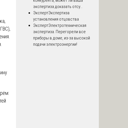
конкурента, может ли ваша
экспертиза доказать отсу...
Эксперт
Экспертиза
установления отцовства
жа,
Эксперт
Электротехническая
ГВС),
экспертиза. Перегорели все
ения.
приборы в доме, из-за высокой
.
подачи электроэнергии!
вину
ерём:
тей