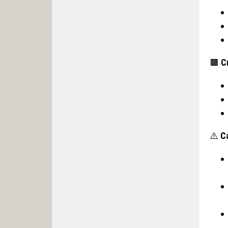
🟫
С
⚠️
С