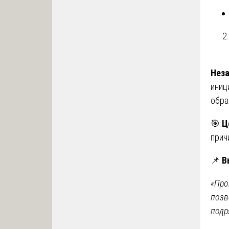
Неза
иниц
обра
🎯
Ц
прич
📌
В
«Про
позв
подр