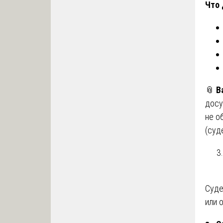
Что 
📎
В
досу
не о
(суд
Суде
или 