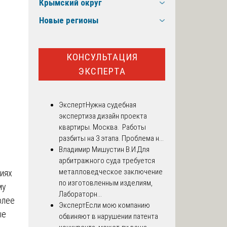
Крымский округ
Новые регионы
КОНСУЛЬТАЦИЯ
ЭКСПЕРТА
Эксперт
Нужна судебная
экспертиза дизайн проекта
квартиры. Москва. Работы
разбиты на 3 этапа. Проблема н...
Владимир Мишустин В.И.
Для
арбитражного суда требуется
металловедческое заключение
иях
по изготовленным изделиям,
му
Лабораторн...
олее
Эксперт
Если мою компанию
ые
обвиняют в нарушении патента