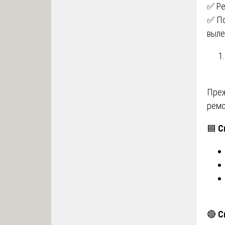
✅ Ре
✅ По
выле
Преж
ремо
🟦
С
🔴
С