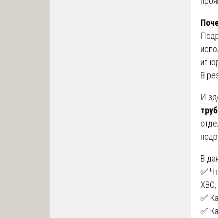
проя
Поче
Подр
испо
игно
В ре
И зд
труб
отде
подр
В да
✅ Чт
ХВС,
✅ Ка
✅ Ка