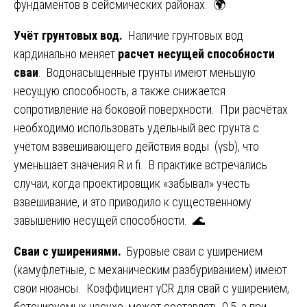
фундаментов в сейсмических районах. 🌍
Учёт грунтовых вод.
Наличие грунтовых вод
кардинально меняет
расчет несущей способности
сваи
. Водонасыщенные грунты имеют меньшую
несущую способность, а также снижается
сопротивление на боковой поверхности. При расчётах
необходимо использовать удельный вес грунта с
учётом взвешивающего действия воды (γsb), что
уменьшает значения R и fi. В практике встречались
случаи, когда проектировщик «забывал» учесть
взвешивание, и это приводило к существенному
завышению несущей способности. 🌊
Сваи с уширениями.
Буровые сваи с уширением
(камуфлетные, с механическим разбуриванием) имеют
свои нюансы. Коэффициент γCR для свай с уширением,
бетонируемых насухо, может составлять 0,5, а при