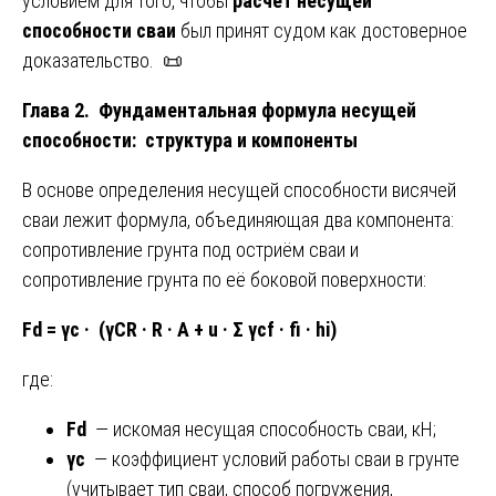
условием для того, чтобы
расчет несущей
способности сваи
был принят судом как достоверное
доказательство. 📜
Глава 2. Фундаментальная формула несущей
способности: структура и компоненты
В основе определения несущей способности висячей
сваи лежит формула, объединяющая два компонента:
сопротивление грунта под остриём сваи и
сопротивление грунта по её боковой поверхности:
Fd =
γ
c · (
γ
CR · R · A + u ·
Σ
γ
cf · fi · hi)
где:
Fd
— искомая несущая способность сваи, кН;
γc
— коэффициент условий работы сваи в грунте
(учитывает тип сваи, способ погружения,