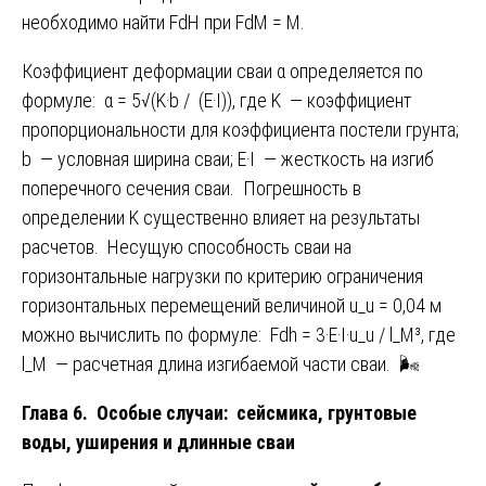
необходимо найти FdH при FdM = M.
Коэффициент деформации сваи α определяется по
формуле: α = 5√(K·b / (E·I)), где K — коэффициент
пропорциональности для коэффициента постели грунта;
b — условная ширина сваи; E·I — жесткость на изгиб
поперечного сечения сваи. Погрешность в
определении K существенно влияет на результаты
расчетов. Несущую способность сваи на
горизонтальные нагрузки по критерию ограничения
горизонтальных перемещений величиной u_u = 0,04 м
можно вычислить по формуле: Fdh = 3·E·I·u_u / l_M³, где
l_M — расчетная длина изгибаемой части сваи. 🌬️
Глава 6. Особые случаи: сейсмика, грунтовые
воды, уширения и длинные сваи