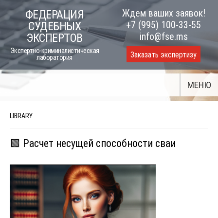
Skip
Ждем ваших заявок!
ФЕДЕРАЦИЯ
to
+7 (995) 100-33-55
СУДЕБНЫХ
content
info@fse.ms
ЭКСПЕРТОВ
Экспертно-криминалистическая
Заказать экспертизу
лаборатория
МЕНЮ
LIBRARY
🟩 Расчет несущей способности сваи