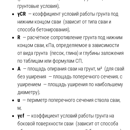
грунтовые условия);
γCR
— коэффициент условий работы грунта под
нижним концом сваи (зависит от типа сваи и
способа бетонирования);
R
— расчётное сопротивление грунта под нижним
концом сваи, кПа, определяемое в зависимости
от вида грунта (песок, глина) и глубины заложения
по таблицам или формулам СП;
A
— площадь опирания сваи на грунт, м² (для свай
без уширения — площадь поперечного сечения; с
уширением — площадь уширения по наибольшему
диаметру);
u
— периметр поперечного сечения ствола сваи,
м;
γcf
— коэффициент условий работы грунта на
боковой поверхности сваи (зависит от способа