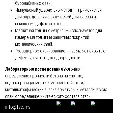
буронабивных свай.
Импульсный ударно-эхо метод — применяется
для определения фактической длины сваи и
выявления дефектов ствола.
Магнитная толщинометрия — используется для
измерения толщины защитных покрытий
металлических свай.
Георадарное сканирование — выявляет скрытые
дефекты, пустоты, неоднородности.
Лабораторные исследования
включают:
определение прочности бетона на сжатие,
водонепроницаемости и морозостойкости;
металлографический анализ арматуры и металлических
свай; определение химического состава стали.
info@fse.ms
Без этих данных
расчет несущей способности сваи