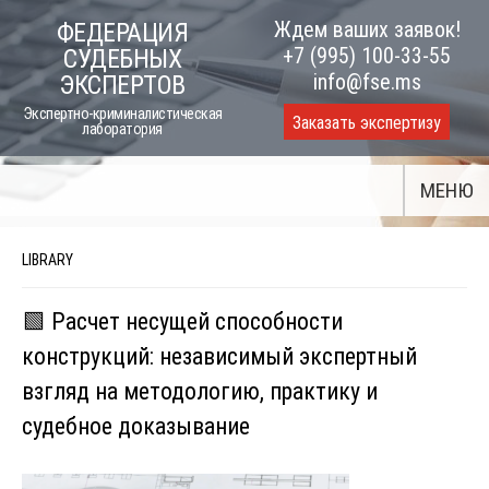
Skip
Ждем ваших заявок!
ФЕДЕРАЦИЯ
to
+7 (995) 100-33-55
СУДЕБНЫХ
content
info@fse.ms
ЭКСПЕРТОВ
Экспертно-криминалистическая
Заказать экспертизу
лаборатория
МЕНЮ
LIBRARY
🟩 Расчет несущей способности
конструкций: независимый экспертный
взгляд на методологию, практику и
судебное доказывание