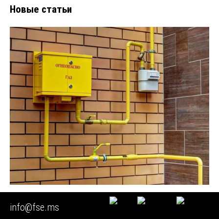
Новые статьи
info@fse.ms
🚩 Экспертиза приборов учета воды