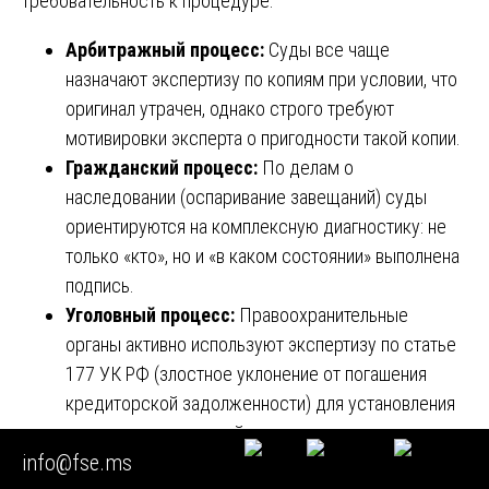
требовательность к процедуре.
Арбитражный процесс:
Суды все чаще
назначают экспертизу по копиям при условии, что
оригинал утрачен, однако строго требуют
мотивировки эксперта о пригодности такой копии.
Гражданский процесс:
По делам о
наследовании (оспаривание завещаний) суды
ориентируются на комплексную диагностику: не
только «кто», но и «в каком состоянии» выполнена
подпись.
Уголовный процесс:
Правоохранительные
органы активно используют экспертизу по статье
177 УК РФ (злостное уклонение от погашения
кредиторской задолженности) для установления
подлинности подписей в платежных документах.
info@fse.ms
Критерии выбора экспертного учреждения
🎯