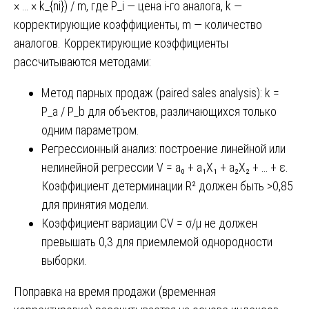
× … × k_{ni}) / m, где P_i — цена i-го аналога, k —
корректирующие коэффициенты, m — количество
аналогов. Корректирующие коэффициенты
рассчитываются методами:
Метод парных продаж (paired sales analysis): k =
P_a / P_b для объектов, различающихся только
одним параметром.
Регрессионный анализ: построение линейной или
нелинейной регрессии V = a₀ + a₁X₁ + a₂X₂ + … + ε.
Коэффициент детерминации R² должен быть >0,85
для принятия модели.
Коэффициент вариации CV = σ/μ не должен
превышать 0,3 для приемлемой однородности
выборки.
Поправка на время продажи (временная