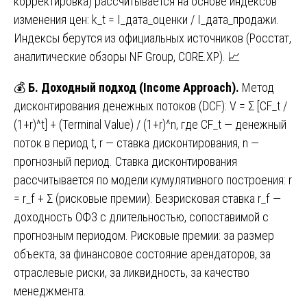
корректировка) рассчитывается на основе индексов
изменения цен: k_t = I_дата_оценки / I_дата_продажи.
Индексы берутся из официальных источников (Росстат,
аналитические обзоры NF Group, CORE.XP). 📈
💰
Б. Доходный подход (Income Approach).
Метод
дисконтирования денежных потоков (DCF): V = Σ [CF_t /
(1+r)^t] + (Terminal Value) / (1+r)^n, где CF_t — денежный
поток в период t, r — ставка дисконтирования, n —
прогнозный период. Ставка дисконтирования
рассчитывается по модели кумулятивного построения: r
= r_f + Σ (рисковые премии). Безрисковая ставка r_f —
доходность ОФЗ с длительностью, сопоставимой с
прогнозным периодом. Рисковые премии: за размер
объекта, за финансовое состояние арендаторов, за
отраслевые риски, за ликвидность, за качество
менеджмента.