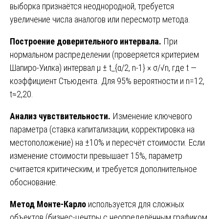
выборка признаётся неоднородной, требуется
увеличение числа аналогов или пересмотр метода.
Построение доверительного интервала.
При
нормальном распределении (проверяется критерием
Шапиро-Уилка) интервал μ ± t_{α/2, n-1} × σ/√n, где t —
коэффициент Стьюдента. Для 95% вероятности и n=12,
t≈2,20.
Анализ чувствительности.
Изменение ключевого
параметра (ставка капитализации, корректировка на
местоположение) на ±10% и пересчёт стоимости. Если
изменение стоимости превышает 15%, параметр
считается критическим, и требуется дополнительное
обоснование.
Метод Монте-Карло
используется для сложных
объектов (бизнес-центры с неопределённым графиком