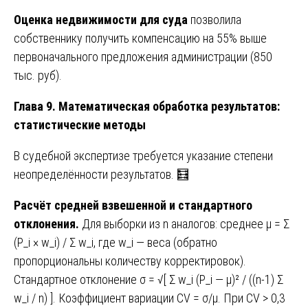
Оценка недвижимости для суда
позволила
собственнику получить компенсацию на 55% выше
первоначального предложения администрации (850
тыс. руб).
Глава 9. Математическая обработка результатов:
статистические методы
В судебной экспертизе требуется указание степени
неопределённости результатов. 🧮
Расчёт средней взвешенной и стандартного
отклонения.
Для выборки из n аналогов: среднее μ = Σ
(P_i × w_i) / Σ w_i, где w_i — веса (обратно
пропорциональны количеству корректировок).
Стандартное отклонение σ = √[ Σ w_i (P_i — μ)² / ((n-1) Σ
w_i / n) ]. Коэффициент вариации CV = σ/μ. При CV > 0,3