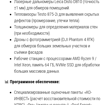
Лазерные дальномеры Leica Disto D810 (точность
±1 мм) для обмеров помещений.
Тепловизоры Testo 875-2i для выявления скрытых
дефектов (промерзание, утечки тепла).
Толщиномеры для определения материалов стен
(при необходимости).
Дроны с фотограмметрией (DJI Phantom 4 RTK)
для обмеров больших земельных участков и
съёмки фасадов.
Рабочие станции с процессорами AMD Ryzen 9 /
Intel Xeon, память 64 ГБ, NVMe SSD для обработки
больших массивов данных.
📊
Программное обеспечение:
Специализированные оценочные пакеты: «КО-
ИНВЕСТ» (расчёт восстановительной стоимости по
УПВС), «
Pro
» (сметные расчёты), «Real-Expert»,