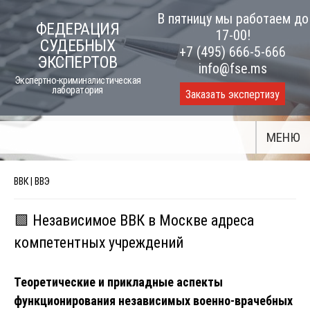
Skip
В пятницу мы работаем до
ФЕДЕРАЦИЯ
to
17-00!
СУДЕБНЫХ
content
+7 (495) 666-5-666
ЭКСПЕРТОВ
info@fse.ms
Экспертно-криминалистическая
лаборатория
Заказать экспертизу
МЕНЮ
ВВК | ВВЭ
🟩 Независимое ВВК в Москве адреса
компетентных учреждений
Теоретические и прикладные аспекты
функционирования независимых военно-врачебных