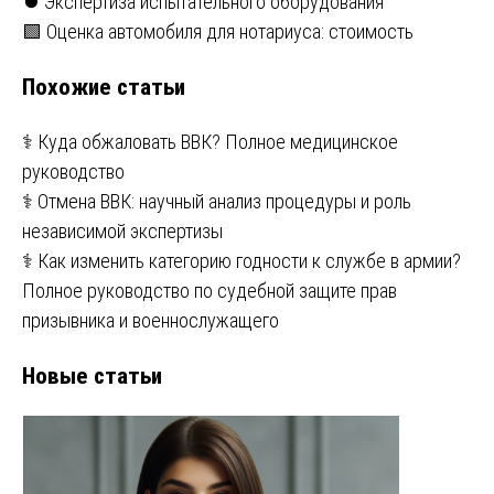
Навигация
⏺️ Экспертиза испытательного оборудования
🟩 Оценка автомобиля для нотариуса: стоимость
по
Похожие статьи
записям
⚕️ Куда обжаловать ВВК? Полное медицинское
руководство
⚕️ Отмена ВВК: научный анализ процедуры и роль
независимой экспертизы
⚕️ Как изменить категорию годности к службе в армии?
Полное руководство по судебной защите прав
призывника и военнослужащего
Новые статьи