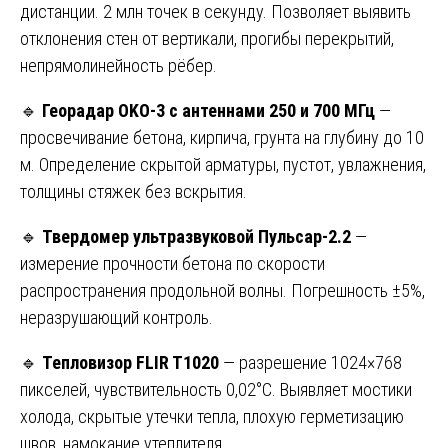
дистанции. 2 млн точек в секунду. Позволяет выявить
отклонения стен от вертикали, прогибы перекрытий,
непрямолинейность рёбер.
🔹
Георадар OKO-3 с антеннами 250 и 700 МГц
—
просвечивание бетона, кирпича, грунта на глубину до 10
м. Определение скрытой арматуры, пустот, увлажнения,
толщины стяжек без вскрытия.
🔹
Твердомер ультразвуковой Пульсар-2.2
—
измерение прочности бетона по скорости
распространения продольной волны. Погрешность ±5%,
неразрушающий контроль.
🔹
Тепловизор FLIR T1020
— разрешение 1024×768
пикселей, чувствительность 0,02°C. Выявляет мостики
холода, скрытые утечки тепла, плохую герметизацию
швов, намокание утеплителя.