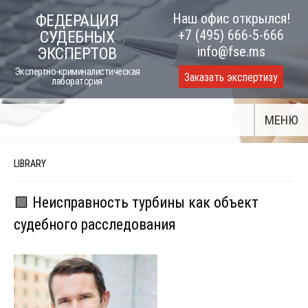
Skip
Наш офис открылся!
ФЕДЕРАЦИЯ
to
+7 (495) 666-5-666
СУДЕБНЫХ
content
info@fse.ms
ЭКСПЕРТОВ
Экспертно-криминалистическая
Заказать экспертизу
лаборатория
МЕНЮ
LIBRARY
🟩 Неисправность турбины как объект
судебного расследования