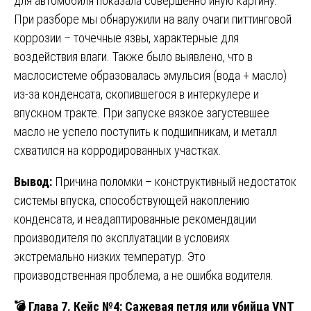
для автомобиля показала совершенно иную картину.
При разборе мы обнаружили на валу очаги питтинговой
коррозии – точечные язвы, характерные для
воздействия влаги. Также было выявлено, что в
маслосистеме образовалась эмульсия (вода + масло)
из-за конденсата, скопившегося в интеркулере и
впускном тракте. При запуске вязкое загустевшее
масло не успело поступить к подшипникам, и металл
схватился на корродированных участках.
Вывод:
Причина поломки – конструктивный недостаток
системы впуска, способствующей накоплению
конденсата, и неадаптированные рекомендации
производителя по эксплуатации в условиях
экстремально низких температур. Это
производственная проблема, а не ошибка водителя.
💣
Глава 7. Кейс №4: Сажевая петля или убийца VNT