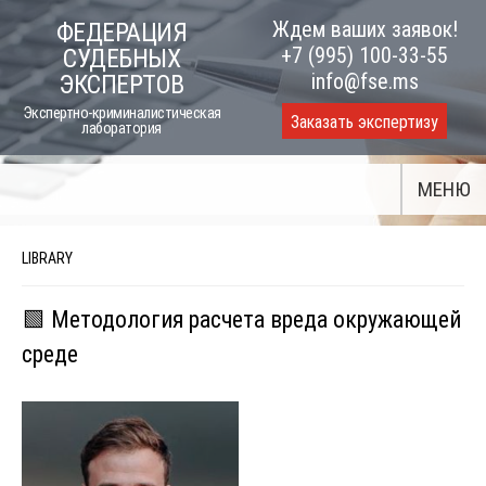
Skip
Ждем ваших заявок!
ФЕДЕРАЦИЯ
to
+7 (995) 100-33-55
СУДЕБНЫХ
content
info@fse.ms
ЭКСПЕРТОВ
Экспертно-криминалистическая
Заказать экспертизу
лаборатория
МЕНЮ
LIBRARY
🟩 Методология расчета вреда окружающей
среде