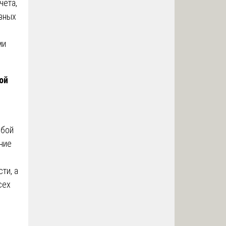
чета,
ивных
ми
ой
обой
ние
ти, а
сех