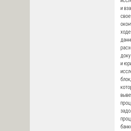
иссл
и вз
свое
окон
ходе
данн
расх
доку
и юр
иссл
блок
кото
выве
проц
задо
проц
банк