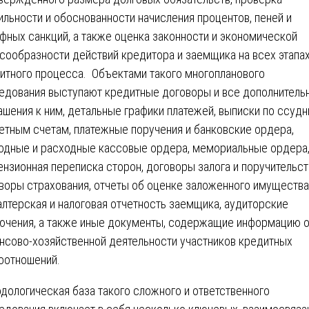
ильности и обоснованности начисления процентов, пеней и
фных санкций, а также оценка законности и экономической
сообразности действий кредитора и заемщика на всех этапа
итного процесса. Объектами такого многопланового
едования выступают кредитные договоры и все дополнитель
ашения к ним, детальные графики платежей, выписки по ссуд
етным счетам, платежные поручения и банковские ордера,
одные и расходные кассовые ордера, мемориальные ордера
ензионная переписка сторон, договоры залога и поручительст
воры страхования, отчеты об оценке заложенного имущества
алтерская и налоговая отчетность заемщика, аудиторские
ючения, а также иные документы, содержащие информацию 
нсово-хозяйственной деятельности участников кредитных
оотношений.
дологическая база такого сложного и ответственного