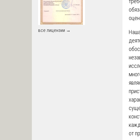
треб
обяз
оцен
все лицензии →
Наша
деят
обос
неза
иссл
мног
явля
прис
хара
суще
конс
кажд
от п