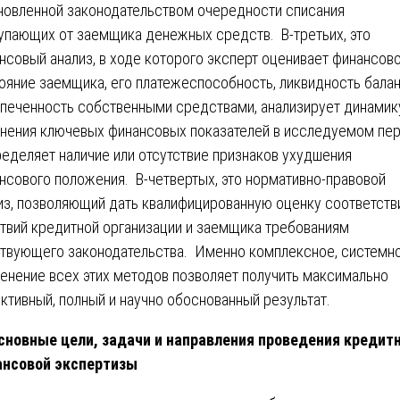
новленной законодательством очередности списания
упающих от заемщика денежных средств. В-третьих, это
нсовый анализ, в ходе которого эксперт оценивает финансов
ояние заемщика, его платежеспособность, ликвидность балан
печенность собственными средствами, анализирует динамик
нения ключевых финансовых показателей в исследуемом пе
ределяет наличие или отсутствие признаков ухудшения
нсового положения. В-четвертых, это нормативно-правовой
из, позволяющий дать квалифицированную оценку соответств
твий кредитной организации и заемщика требованиям
твующего законодательства. Именно комплексное, системн
енение всех этих методов позволяет получить максимально
ктивный, полный и научно обоснованный результат.
новные цели, задачи и направления проведения кредитн
ансовой экспертизы