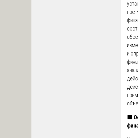
уста
пост
фина
сост
обес
изме
и оп
фина
анал
дейс
дейс
прим
объе
🟧
Ос
фин