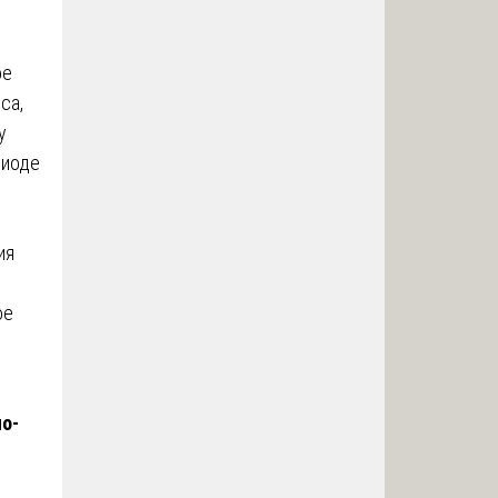
ое
са,
у
риоде
ия
ое
о-