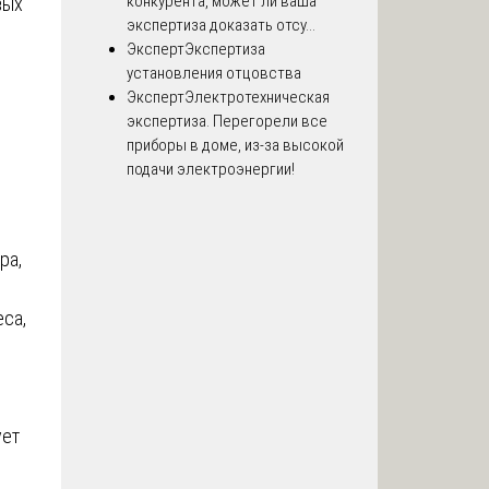
конкурента, может ли ваша
вых
экспертиза доказать отсу...
Эксперт
Экспертиза
установления отцовства
Эксперт
Электротехническая
экспертиза. Перегорели все
приборы в доме, из-за высокой
подачи электроэнергии!
ра,
еса,
ует