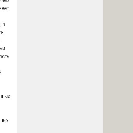
нных
меет
, в
ть
е
ыми
ость
й
енных
чных