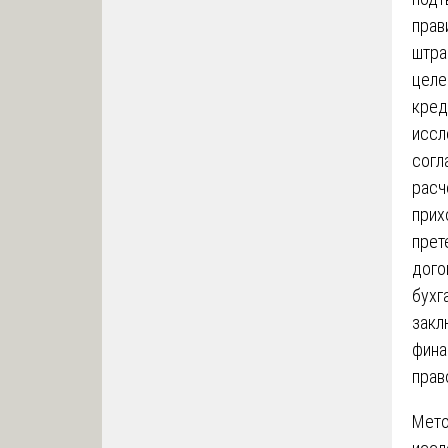
прав
штра
целе
кред
иссл
согл
расч
прих
прет
дого
бухг
закл
фина
прав
Мето