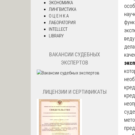
ЭКОНОМИКА
особ
ЛИНГВИСТИКА
науч
О Ц Е Н К А
функ
ЛАБОРАТОРИЯ
INTELLECT
эксп
LIBRARY
веду
дела
ВАКАНСИИ СУДЕБНЫХ
каче
ЭКСПЕРТОВ
эксп
кото
необ
кред
ЛИЦЕНЗИИ И СЕРТИФИКАТЫ
кред
неоп
суде
мето
пред