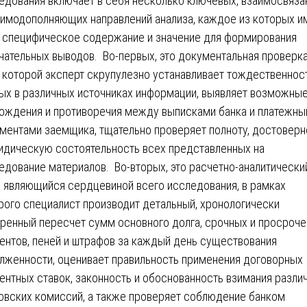
едования включает в себя несколько ключевых, взаимосвяза
аимодополняющих направлений анализа, каждое из которых и
 специфическое содержание и значение для формирования
чательных выводов. Во-первых, это документальная проверка
 которой эксперт скрупулезно устанавливает тождественнос
ых в различных источниках информации, выявляет возможны
ождения и противоречия между выписками банка и платежн
ментами заемщика, тщательно проверяет полноту, достоверн
идическую состоятельность всех представленных на
едование материалов. Во-вторых, это расчетно-аналитически
, являющийся сердцевиной всего исследования, в рамках
рого специалист производит детальный, хронологически
ренный пересчет сумм основного долга, срочных и просроч
ентов, пеней и штрафов за каждый день существования
лженности, оценивает правильность применения договорных
ентных ставок, законность и обоснованность взимания разли
овских комиссий, а также проверяет соблюдение банком