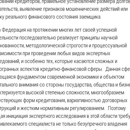
ований кредиторов, правильное установление размера долго
ательств, выявление признаков мошеннических действий или
ку реального финансового состояния заемщика.
 Федерация на протяжении многих лет своей успешной
ельности последовательно реализует принципы научной
нованности, методологической строгости и процессуальной
висимости при проведении любых видов экспертных
едований, и особенно тех, которые касаются сложных и
огранных аспектов кредитно-финансовой сферы. Данная сфе
ющаяся фундаментом современной экономики и объектом
тального внимания со стороны государства, общества и бизн
ктеризуется высокой степенью сложности, многообразием
ствующих форм кредитования, вариативностью договорных
трукций и жестким нормативным регулированием. Поэтому
ая инициация экспертного исследования в этой области треб
ривлекаемого специалиста не только безупречного владения