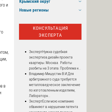
Крымский округ
го и
Новые регионы
КОНСУЛЬТАЦИЯ
го
ЭКСПЕРТА
нтом,
Эксперт
Нужна судебная
экспертиза дизайн проекта
ции,
квартиры. Москва. Работы
разбиты на 3 этапа. Проблема н...
Владимир Мишустин В.И.
Для
арбитражного суда требуется
металловедческое заключение
в в
по изготовленным изделиям,
и
Лабораторн...
Эксперт
Если мою компанию
обвиняют в нарушении патента