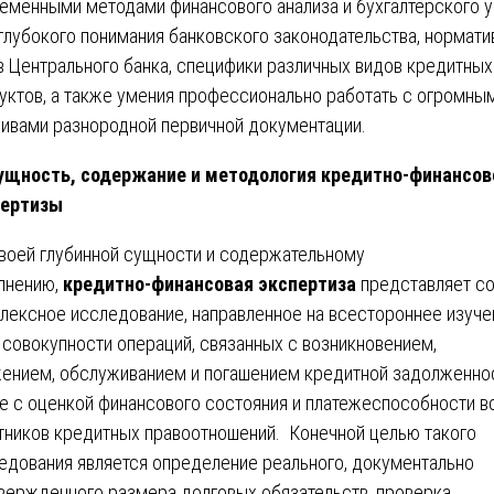
еменными методами финансового анализа и бухгалтерского у
 глубокого понимания банковского законодательства, нормат
в Центрального банка, специфики различных видов кредитных
уктов, а также умения профессионально работать с огромны
ивами разнородной первичной документации.
щность, содержание и методология кредитно-финансов
пертизы
воей глубинной сущности и содержательному
лнению,
кредитно-финансовая экспертиза
представляет с
лексное исследование, направленное на всестороннее изуче
 совокупности операций, связанных с возникновением,
ением, обслуживанием и погашением кредитной задолженнос
е с оценкой финансового состояния и платежеспособности в
тников кредитных правоотношений. Конечной целью такого
едования является определение реального, документально
вержденного размера долговых обязательств, проверка