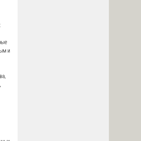
х
ные
ным и
,
ва,
,
о