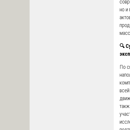
совр
но и
акто
прод
масс
🔍
Су
экс
По с
напо
комп
всей
движ
такж
учас
иссл
подт