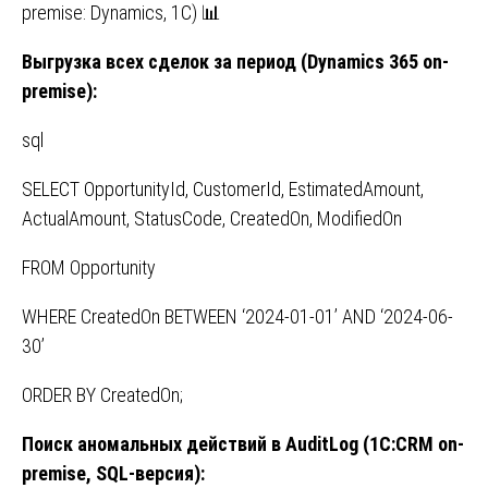
premise: Dynamics, 1С) 📊
Выгрузка всех сделок за период (Dynamics 365 on-
premise):
sql
SELECT OpportunityId, CustomerId, EstimatedAmount,
ActualAmount, StatusCode, CreatedOn, ModifiedOn
FROM Opportunity
WHERE CreatedOn BETWEEN ‘2024-01-01’ AND ‘2024-06-
30’
ORDER BY CreatedOn;
Поиск
аномальных
действий
в
AuditLog (1
С
:CRM on-
premise, SQL-
версия
):