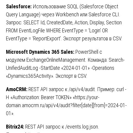
Salesforce:
Использование SOQL (Salesforce Object
Query Language) через Workbench или Salesforce CLI.
Запрос: SELECT Id, CreatedDate, Action, Display, Section
FROM EventLogFile WHERE EventType = ‘Login’ OR
EventType = ‘ReportExport’. Экспорт результатов в CSV.
Microsoft Dynamics 365 Sales:
PowerShell с
модулем ExchangeOnlineManagement. Команда: Search-
UnifiedAuditLog -StartDate «2024-01-01» -Operations
«Dynamics365Activity». Экспорт в CSV.
AmoCRM:
REST API запрос к /api/v4/audit. Пример: curl -
H «Authorization: Bearer TOKEN» «https://your-
domain.amocrm.ru/api/v4/audit?filter[date][from]=2024-01-
01».
Bitrix24:
REST API запрос к /events.log.json.