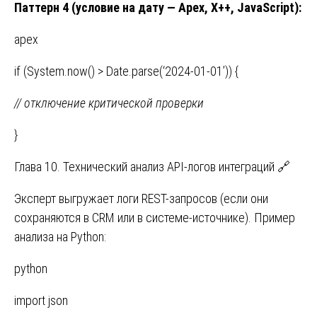
Паттерн
4 (
условие
на
дату
— Apex, X++, JavaScript):
apex
if (System.now() > Date.parse(‘2024-01-01’)) {
// отключение критической проверки
}
Глава 10. Технический анализ API-логов интеграций 🔗
Эксперт выгружает логи REST-запросов (если они
сохраняются в CRM или в системе-источнике). Пример
анализа на Python:
python
import json