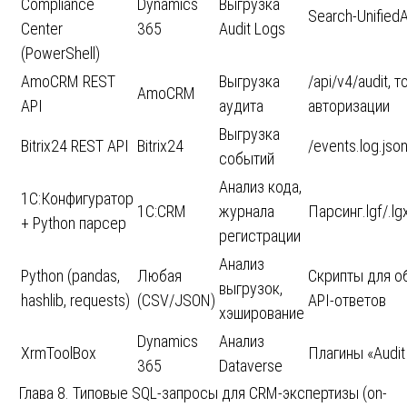
Compliance
Dynamics
Выгрузка
Search-Unified
Center
365
Audit Logs
(PowerShell)
AmoCRM REST
Выгрузка
/api/v4/audit, т
AmoCRM
API
аудита
авторизации
Выгрузка
Bitrix24 REST API
Bitrix24
/events.log.jso
событий
Анализ кода,
1С:Конфигуратор
1С:CRM
журнала
Парсинг.lgf/.lgx
+ Python парсер
регистрации
Анализ
Python (pandas,
Любая
Скрипты для о
выгрузок,
hashlib, requests)
(CSV/JSON)
API-ответов
хэширование
Dynamics
Анализ
XrmToolBox
Плагины «Audit 
365
Dataverse
Глава 8. Типовые SQL-запросы для CRM-экспертизы (on-