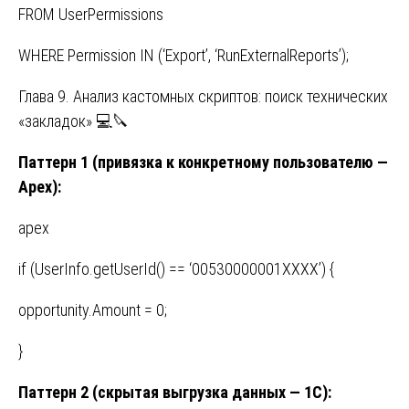
FROM UserPermissions
WHERE Permission IN (‘Export’, ‘RunExternalReports’);
Глава 9. Анализ кастомных скриптов: поиск технических
«закладок» 💻🔪
Паттерн 1 (привязка к конкретному пользователю —
Apex):
apex
if (UserInfo.getUserId() == ‘00530000001XXXX’) {
opportunity.Amount = 0;
}
Паттерн 2 (скрытая выгрузка данных — 1С):