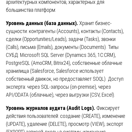
архитектурных компонентов, характерных для
большинства платформ:
Уровень данных (база данных).
Хранит бизнес-
сущности: контрагенты (Accounts), контакты (Contacts),
сделки (Opportunities/Leads), задачи (Tasks), звонки
(Calls), письма (Emails), документы (Documents). Типы
СУБД: Microsoft SQL Server (Dynamics 365, 1С:CRM),
PostgreSQL (AmoCRM, Bitrix24), собственные облачные
хранилища (Salesforce, Salesforce использует
собственный движок, но предоставляет SOQL). Доступ
эксперта: через SQL-запросы (on-premise), через
API/ODATA (облачные), через выгрузки (CSV, Excel).
Уровень журналов аудита (Audit Logs).
Фиксирует
действия пользователей: создание (CREATE), изменение
(UPDATE), удаление (DELETE), просмотр (VIEW), экспорт
(EXPORT) записей; входы в систему; изменения