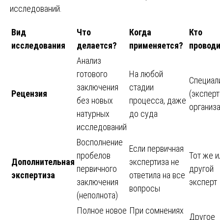
исследований.
Вид
Что
Когда
Кто
исследования
делается?
применяется?
провод
Анализ
готового
На любой
Специал
заключения
стадии
Рецензия
(эксперт
без новых
процесса, даже
организа
натурных
до суда
исследований
Восполнение
Если первичная
пробелов
Тот же и
Дополнительная
экспертиза не
первичного
другой
экспертиза
ответила на все
заключения
эксперт
вопросы
(неполнота)
Полное новое
При сомнениях
Другое