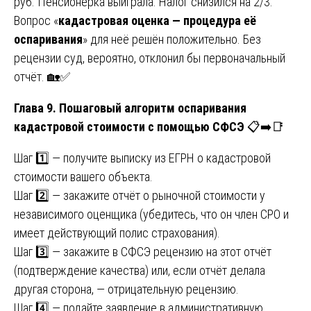
руб. Пенсионерка выиграла. Налог снизился на 2/3.
Вопрос «
кадастровая оценка — процедура её
оспаривания
» для неё решён положительно. Без
рецензии суд, вероятно, отклонил бы первоначальный
отчёт. 🏡✅
Глава 9. Пошаговый алгоритм оспаривания
кадастровой стоимости с помощью СФСЭ
📋➡️📑
Шаг 1️⃣ — получите выписку из ЕГРН о кадастровой
стоимости вашего объекта.
Шаг 2️⃣ — закажите отчёт о рыночной стоимости у
независимого оценщика (убедитесь, что он член СРО и
имеет действующий полис страхования).
Шаг 3️⃣ — закажите в СФСЭ рецензию на этот отчёт
(подтверждение качества) или, если отчёт делала
другая сторона, — отрицательную рецензию.
Шаг 4️⃣ — подайте заявление в административную