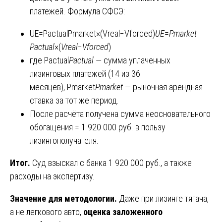
платежей. Формула СФСЭ:
UE=PactualPmarket×(Vreal−Vforced)
UE
=
P
market
P
actual
​​×(
V
real
​−
V
forced
​)
где Pactual
P
actual
​ — сумма уплаченных
лизинговых платежей (14 из 36
месяцев), Pmarket
P
market
​ — рыночная арендная
ставка за тот же период.
После расчёта получена сумма неосновательного
обогащения = 1 920 000 руб. в пользу
лизингополучателя.
Итог.
Суд взыскал с банка 1 920 000 руб., а также
расходы на экспертизу.
Значение для методологии.
Даже при лизинге тягача,
а не легкового авто,
оценка заложенного