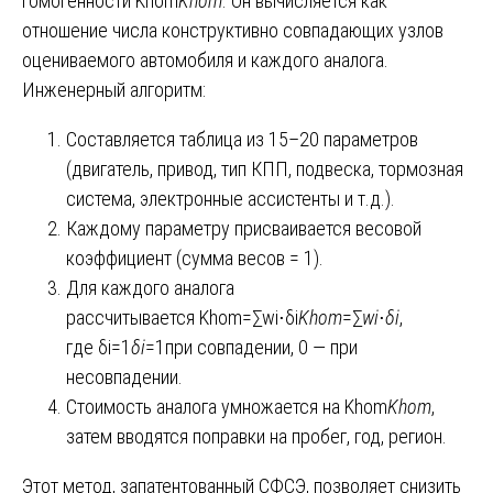
гомогенности Khom
K
hom
​. Он вычисляется как
отношение числа конструктивно совпадающих узлов
оцениваемого автомобиля и каждого аналога.
Инженерный алгоритм:
Составляется таблица из 15–20 параметров
(двигатель, привод, тип КПП, подвеска, тормозная
система, электронные ассистенты и т.д.).
Каждому параметру присваивается весовой
коэффициент (сумма весов = 1).
Для каждого аналога
рассчитывается Khom=∑wi⋅δi
K
hom
​=∑
w
i
​⋅
δ
i
​,
где δi=1
δ
i
​=1при совпадении, 0 — при
несовпадении.
Стоимость аналога умножается на Khom
K
hom
​,
затем вводятся поправки на пробег, год, регион.
Этот метод, запатентованный СФСЭ, позволяет снизить