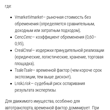
где:
Vmarket
V
market
​— рыночная стоимость без
обременения (определяется сравнительным,
доходным или затратным подходом);
Cenc
C
enc
​— коэффициент обременения (0,60–
0,95);
Creal
C
real
​— издержки принудительной реализации
(юридические, логистические, хранение, торговая
площадка);
Tsale
T
sale
​— временной фактор (чем короче срок
экспозиции, тем выше дисконт);
Lrisk
L
risk
​— судебный риск оспаривания
результата экспертизы.
Для движимого имущества, особенно для
автотранспорта, временной фактор доминирует. При