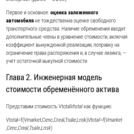
Первое и основное:
оценка заложенного
автомобиля
не тождественна оценке свободного
транспортного средства. Наличие обременения вводит
дополнительные члены в уравнение стоимости, включая
коэффициент вынужденной реализации, поправку на
ограничение права распоряжения и, в случае лизинга, —
учёт остаточной выкупной стоимости.
Глава 2. Инженерная модель
стоимости обременённого актива
Представим стоимость Vtotal
V
total
​ как функцию:
Vtotal=f(Vmarket,Cenc,Creal,Tsale,Lrisk)
V
total
​=
f
(
V
market
,
C
enc
​,
C
real
​,
T
sale
​,
L
risk
​)