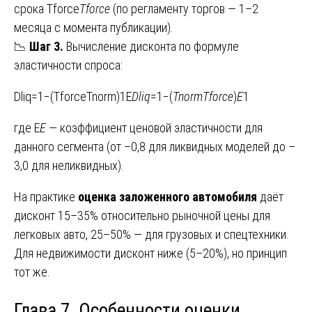
срока Tforce
T
force
​ (по регламенту торгов — 1–2
месяца с момента публикации).
📉
Шаг 3.
Вычисление дисконта по формуле
эластичности спроса:
Dliq=1−(TforceTnorm)1E
D
liq
​=1−(
T
norm
T
force
​​)
E
1​
где E
E
— коэффициент ценовой эластичности для
данного сегмента (от –0,8 для ликвидных моделей до –
3,0 для неликвидных).
На практике
оценка заложенного автомобиля
даёт
дисконт 15–35% относительно рыночной цены для
легковых авто, 25–50% — для грузовых и спецтехники.
Для недвижимости дисконт ниже (5–20%), но принцип
тот же.
Глава 7. Особенности оценки