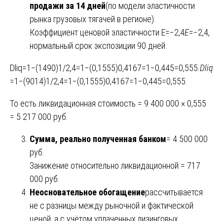
продажи за 14 дней
(по модели эластичности
рынка грузовых тягачей в регионе):
Коэффициент ценовой эластичности E=−2,4
E
=−2,4,
нормальный срок экспозиции 90 дней.
Dliq=1−(1490)1/2,4=1−(0,1555)0,4167=1−0,445=0,555.
D
liq
=1−(9014​)1/2,4=1−(0,1555)0,4167=1−0,445=0,555.
То есть ликвидационная стоимость = 9 400 000 × 0,555
= 5 217 000 руб.
Сумма, реально полученная банком
= 4 500 000
руб.
Занижение относительно ликвидационной = 717
000 руб.
Неосновательное обогащение
рассчитывается
не с разницы между рыночной и фактической
ценой, а с учётом уплаченных лизинговых