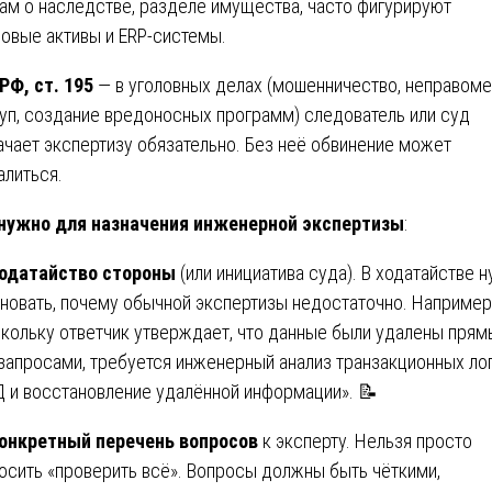
ам о наследстве, разделе имущества, часто фигурируют
овые активы и ERP-системы.
РФ, ст. 195
— в уголовных делах (мошенничество, неправом
уп, создание вредоносных программ) следователь или суд
ачает экспертизу обязательно. Без неё обвинение может
алиться.
нужно для назначения инженерной экспертизы
:
одатайство стороны
(или инициатива суда). В ходатайстве 
новать, почему обычной экспертизы недостаточно. Например
кольку ответчик утверждает, что данные были удалены пря
запросами, требуется инженерный анализ транзакционных ло
 и восстановление удалённой информации». 📝
онкретный перечень вопросов
к эксперту. Нельзя просто
осить «проверить всё». Вопросы должны быть чёткими,