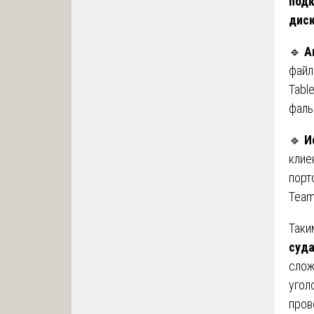
подк
дис
🔹
А
файл
Tabl
фаль
🔹
И
клие
порт
Team
Таки
суд
слож
угол
пров