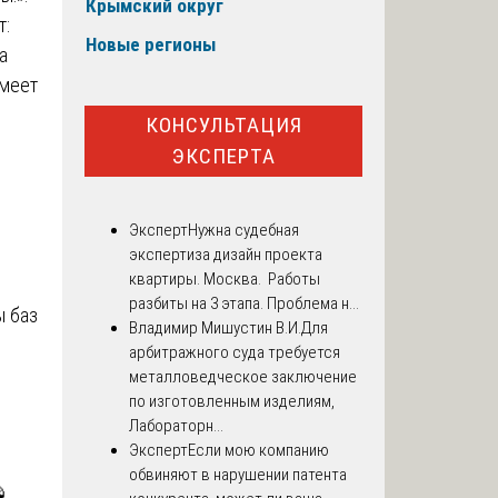
Крымский округ
т:
Новые регионы
а
умеет
КОНСУЛЬТАЦИЯ
о
ЭКСПЕРТА
Эксперт
Нужна судебная
экспертиза дизайн проекта
квартиры. Москва. Работы
разбиты на 3 этапа. Проблема н...
ы баз
Владимир Мишустин В.И.
Для
арбитражного суда требуется
:
металловедческое заключение
по изготовленным изделиям,
Лабораторн...
Эксперт
Если мою компанию
обвиняют в нарушении патента
