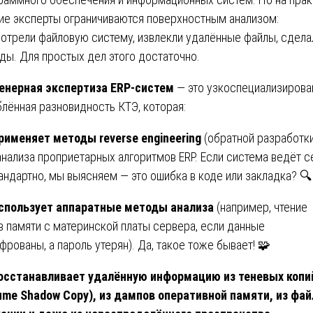
ие эксперты ограничиваются поверхностным анализом:
отрели файловую систему, извлекли удалённые файлы, сдела
ды. Для простых дел этого достаточно.
нерная экспертиза ERP-систем
— это узкоспециализирова
блённая разновидность КТЭ, которая:
рименяет методы reverse engineering
(обратной разработки
анализа проприетарных алгоритмов ERP. Если система ведёт с
андартно, мы выясняем — это ошибка в коде или закладка? 🔍
спользует аппаратные методы анализа
(например, чтение
в памяти с материнской платы сервера, если данные
фрованы, а пароль утерян). Да, такое тоже бывает! 🧩
осстанавливает удалённую информацию из теневых копи
ume Shadow Copy), из дампов оперативной памяти, из фай