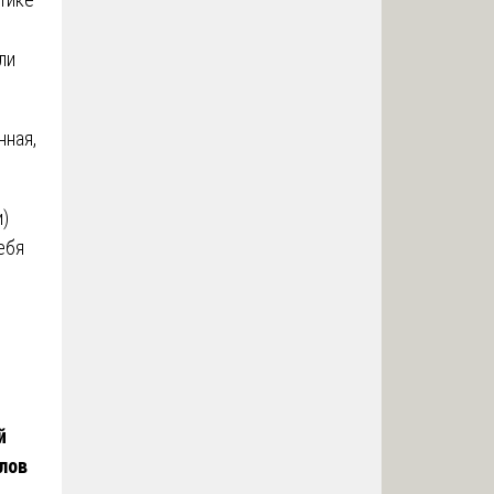
ли
нная,
)
ебя
й
лов