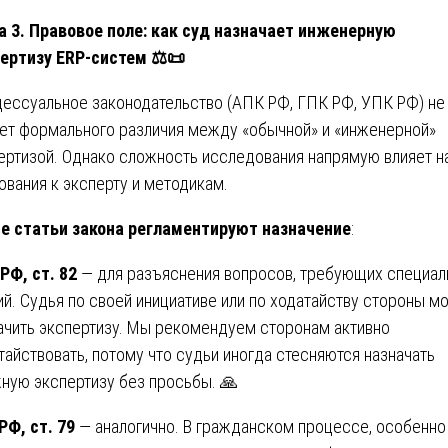
а 3. Правовое поле: как суд назначает инженерную
ертизу ERP-систем
⚖
📜
ессуальное законодательство (АПК РФ, ГПК РФ, УПК РФ) не
ет формального различия между «обычной» и «инженерной»
ертизой. Однако сложность исследования напрямую влияет н
ования к эксперту и методикам.
е статьи закона регламентируют назначение
:
РФ, ст. 82
— для разъяснения вопросов, требующих специа
ий. Судья по своей инициативе или по ходатайству стороны м
ачить экспертизу. Мы рекомендуем сторонам активно
тайствовать, потому что судьи иногда стесняются назначать
ную экспертизу без просьбы. 🙏
РФ, ст. 79
— аналогично. В гражданском процессе, особенно