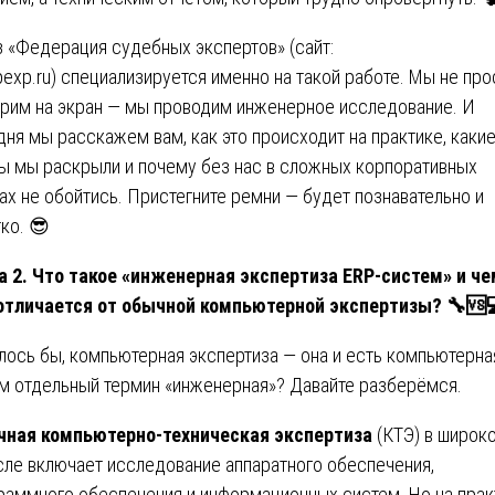
 «Федерация судебных экспертов» (сайт:
exp.ru
) специализируется именно на такой работе. Мы не про
рим на экран — мы проводим инженерное исследование. И
дня мы расскажем вам, как это происходит на практике, каки
ы мы раскрыли и почему без нас в сложных корпоративных
ах не обойтись. Пристегните ремни — будет познавательно и
ко. 😎
а 2. Что такое «инженерная экспертиза ERP-систем» и че
отличается от обычной компьютерной экспертизы?
🔧🆚
лось бы, компьютерная экспертиза — она и есть компьютерна
м отдельный термин «инженерная»? Давайте разберёмся.
ная компьютерно-техническая экспертиза
(КТЭ) в широк
ле включает исследование аппаратного обеспечения,
раммного обеспечения и информационных систем. Но на прак