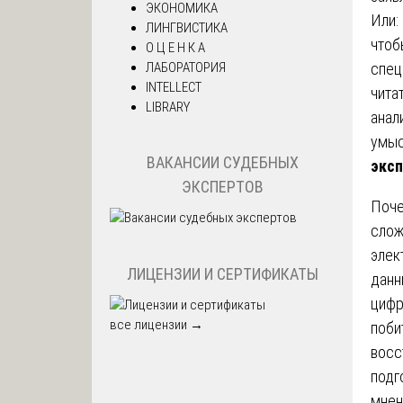
ЭКОНОМИКА
Или:
ЛИНГВИСТИКА
чтоб
О Ц Е Н К А
спец
ЛАБОРАТОРИЯ
INTELLECT
чита
LIBRARY
анал
умыс
ВАКАНСИИ СУДЕБНЫХ
эксп
ЭКСПЕРТОВ
Поче
слож
элек
ЛИЦЕНЗИИ И СЕРТИФИКАТЫ
данн
цифр
все лицензии →
поби
восс
подг
мнен