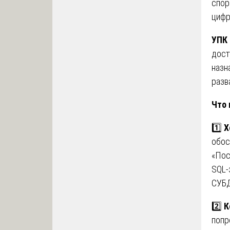
спор
цифр
УПК 
дост
назн
разв
Что 
1️⃣
Х
обос
«Пос
SQL-
СУБД
2️⃣
К
попр