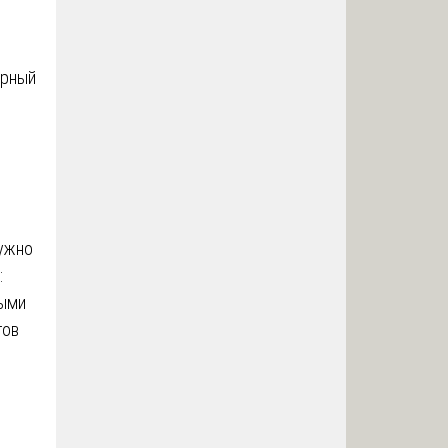
ерный
нужно
:
мыми
гов