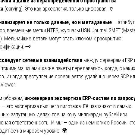
ачки и даже из нераспределённого пространства
ка
(carving). Это как археология, только цифровая. 🏺
нализирует не только данные, но и метаданные
— атрибу
ов, временные метки NTFS, журналы USN Journal, $MFT (Master
e). Мельчайшие детали могут стать ключом к раскрытию
сификации. 🗝️
сследует сетевые взаимодействия
между серверами ERP 
нтскими машинами: какие пакеты передавались, когда, с каки
ов. Иногда преступление совершается удалённо через RDP и
Viewer.
м образом,
инженерная экспертиза ERP-систем по запрос
а
— это экспертиза высшего пилотажа. Её назначают в самых
ных, запутанных делах, где на кону миллиарды рублей или
овная ответственность. И мы — одни из немногих в России, кт
одит её на мировом уровне. 🌍