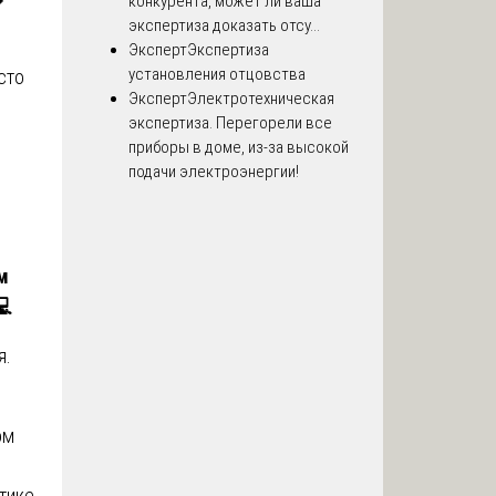
конкурента, может ли ваша
экспертиза доказать отсу...
Эксперт
Экспертиза
установления отцовства
сто
Эксперт
Электротехническая
экспертиза. Перегорели все
е
приборы в доме, из-за высокой
подачи электроэнергии!
м
💻
я.
ом
тике