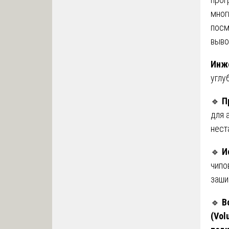
мног
посм
выво
Инже
углу
🔹
П
для 
нест
🔹
И
чипо
заши
🔹
В
(Vol