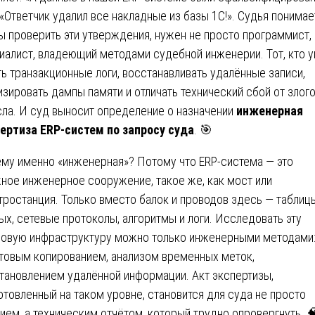
 «Ответчик удалил все накладные из базы 1С!». Судья понимае
ы проверить эти утверждения, нужен не просто программист, 
иалист, владеющий методами судебной инженерии. Тот, кто 
ть транзакционные логи, восстанавливать удалённые записи,
изировать дампы памяти и отличать технический сбой от злог
ла. И суд выносит определение о назначении
инженерная
ертиза ERP-систем по запросу суда
. 🎯
му именно «инженерная»? Потому что ERP-система — это
ное инженерное сооружение, такое же, как мост или
тростанция. Только вместо балок и проводов здесь — таблиц
ых, сетевые протоколы, алгоритмы и логи. Исследовать эту
овую инфраструктуру можно только инженерными методами
товым копированием, анализом временных меток,
тановлением удалённой информации. Акт экспертизы,
отовленный на таком уровне, становится для суда не просто
ием, а техническим отчётом, который трудно опровергнуть. 