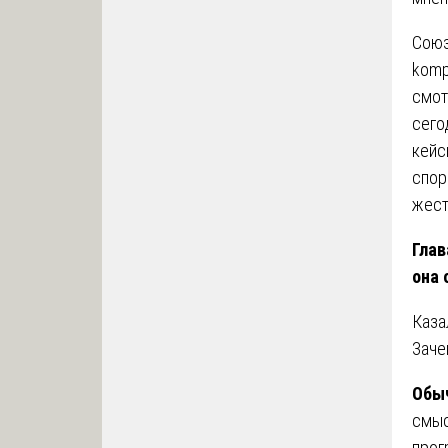
Союз
komp
смот
сего
кейс
спор
жест
Глав
она 
Каза
Заче
Обыч
смыс
прог