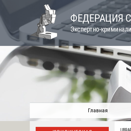
Skip
to
ФЕДЕРАЦИЯ 
content
Экспертно-криминали
Главная
LIBRA