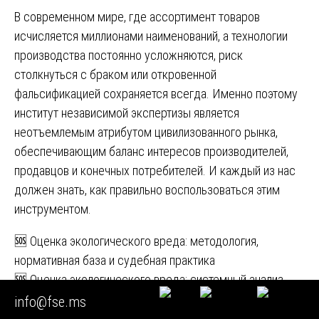
В современном мире, где ассортимент товаров
исчисляется миллионами наименований, а технологии
производства постоянно усложняются, риск
столкнуться с браком или откровенной
фальсификацией сохраняется всегда. Именно поэтому
институт независимой экспертизы является
неотъемлемым атрибутом цивилизованного рынка,
обеспечивающим баланс интересов производителей,
продавцов и конечных потребителей. И каждый из нас
должен знать, как правильно воспользоваться этим
инструментом.
Навигация
🆘 Оценка экологического вреда: методология,
нормативная база и судебная практика
по
🆘 Оценка экологического вреда: системный анализ
записям
нормативно-правовой базы
info@fse.ms