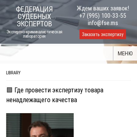
Skip
Ждем ваших заявок!
ФЕДЕРАЦИЯ
to
+7 (995) 100-33-55
СУДЕБНЫХ
content
info@fse.ms
ЭКСПЕРТОВ
Экспертно-криминалистическая
Заказать экспертизу
лаборатория
МЕНЮ
LIBRARY
🟩 Где провести экспертизу товара
ненадлежащего качества