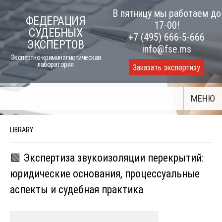
Skip
В пятницу мы работаем до
ФЕДЕРАЦИЯ
to
17-00!
СУДЕБНЫХ
content
+7 (495) 666-5-666
ЭКСПЕРТОВ
info@fse.ms
Экспертно-криминалистическая
лаборатория
Заказать экспертизу
МЕНЮ
LIBRARY
🟩 Экспертиза звукоизоляции перекрытий:
юридические основания, процессуальные
аспекты и судебная практика