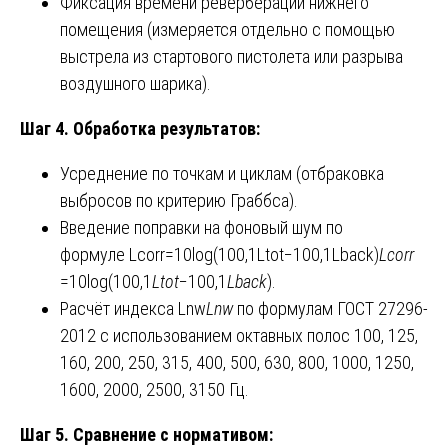
Фиксация времени реверберации нижнего
помещения (измеряется отдельно с помощью
выстрела из стартового пистолета или разрыва
воздушного шарика).
Шаг 4. Обработка результатов:
Усреднение по точкам и циклам (отбраковка
выбросов по критерию Граббса).
Введение поправки на фоновый шум по
формуле Lcorr=10log⁡(100,1Ltot−100,1Lback)
L
corr
=10log(100,1
L
tot
​−100,1
L
back
​).
Расчёт индекса Lnw
L
nw
​ по формулам ГОСТ 27296-
2012 с использованием октавных полос 100, 125,
160, 200, 250, 315, 400, 500, 630, 800, 1000, 1250,
1600, 2000, 2500, 3150 Гц.
Шаг 5. Сравнение с нормативом: