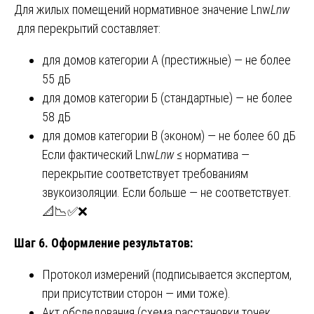
Для жилых помещений нормативное значение Lnw
L
nw
для перекрытий составляет:
для домов категории А (престижные) — не более
55 дБ
для домов категории Б (стандартные) — не более
58 дБ
для домов категории В (эконом) — не более 60 дБ
Если фактический Lnw
L
nw
​ ≤ норматива —
перекрытие соответствует требованиям
звукоизоляции. Если больше — не соответствует.
📐📉✅❌
Шаг 6. Оформление результатов:
Протокол измерений (подписывается экспертом,
при присутствии сторон — ими тоже).
Акт обследования (схема расстановки точек,