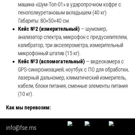
машина «Шум-Топ-01» в ударопрочном кофре с
пенополиуретановым вкладышем (40 кг).
Габариты: 80×50×40 см.
Кейс №2 (измерительный)
— шумомер,
анализатор спектра, микрофон с предусилителем,
калибратор, три акселерометра, измерительный
микрофонный штатив (15 кг).
Кейс №3 (вспомогательный)
— видеокамера с
GPS-синхронизацией, ноутбук с ПО для обработки,
лазерный дальномер, климатический измеритель,
кабели, блоки питания, сменные элементы питания
(10 кг).
Как мы перевозим:
Авиацией (Самолёты «Россия», «Аэрофлот», S7) —
info@fse.ms
оборудование сдаётся в негабаритный багаж с