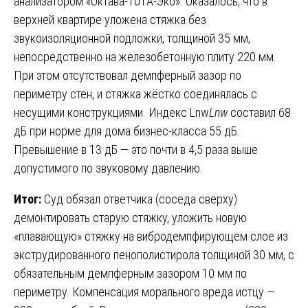
анализатором «Октава-101А-Эко». Оказалось, что в
верхней квартире уложена стяжка без
звукоизоляционной подложки, толщиной 35 мм,
непосредственно на железобетонную плиту 220 мм.
При этом отсутствовал демпферный зазор по
периметру стен, и стяжка жёстко соединялась с
несущими конструкциями. Индекс Lnw
L
nw
​ составил 68
дБ при норме для дома бизнес-класса 55 дБ.
Превышение в 13 дБ — это почти в 4,5 раза выше
допустимого по звуковому давлению.
Итог:
Суд обязал ответчика (соседа сверху)
демонтировать старую стяжку, уложить новую
«плавающую» стяжку на вибродемпфирующем слое из
экструдированного пенополистирола толщиной 30 мм, с
обязательным демпферным зазором 10 мм по
периметру. Компенсация морального вреда истцу —