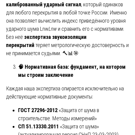
калиброванный ударный сигнал
, который одинаков
для любого перекрытия в любой точке России. Именно
она позволяет вычислить индекс приведённого уровня
ударного шума Lnw
L
nw
​ и сравнить его с нормативами.
Без неё
экспертиза звукоизоляции
перекрытий
теряет метрологическую достоверность и
не принимается судьями. 🔨📊🎯
🧠
Нормативная база: фундамент, на котором
мы строим заключение
Каждая наша экспертиза опирается исключительно на
действующие нормативные документы:
ГОСТ 27296-2012
«Защита от шума в
строительстве. Методы измерений»
СП 51.13330.2011
«Защита от шума»
(актуализированная версия СНиП 23-03-2003)