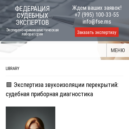
Skip
Ждем ваших заявок!
ФЕДЕРАЦИЯ
to
+7 (995) 100-33-55
СУДЕБНЫХ
content
info@fse.ms
ЭКСПЕРТОВ
Экспертно-криминалистическая
Заказать экспертизу
лаборатория
МЕНЮ
LIBRARY
🟩 Экспертиза звукоизоляции перекрытий:
судебная приборная диагностика