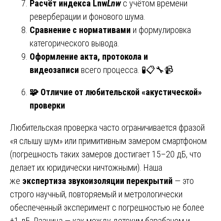
Расчёт индекса
Lnw
L
nw
с учётом времени
реверберации и фонового шума.
Сравнение с нормативами
и формулировка
категорического вывода.
Оформление акта, протокола и
видеозаписи
всего процесса. 🧪📋🔧📹
🧩
Отличие от любительской «акустической»
проверки
Любительская проверка часто ограничивается фразой
«я слышу шум» или примитивным замером смартфоном
(погрешность таких замеров достигает 15–20 дБ, что
делает их юридически ничтожными). Наша
же
экспертиза звукоизоляции перекрытий
— это
строго научный, повторяемый и метрологически
обеспеченный эксперимент с погрешностью не более
±1 дБ. Разница — как между детским барабаном и