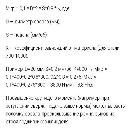
Mкр = 0,1 * D^2 * S^0,8 * K, где:
D — диаметр сверла (мм);
S — подача (мм/об);
K — коэффициент, зависящий от материала (для стали
700-1000).
Пример: D=20 мм, S=0,2 мм/об, K=800 → Mкр ≈
0,1*400*0,2^0,8*800. 0,2^0,8 ≈ 0,275. Mкр ≈
0,1*400*0,275*800 = 8800 Н·мм = 8,8 Н·м.
Превышение крутящего момента (например, при
затуплении сверла, подаче выше нормы) может вызвать
поломку сверла, проскальзывание ремня, выход из
строя подшипников шпинделя.