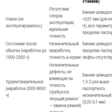
станков)
Отсутствие
Биение шпиндел
следов
Новое (не
<0,01 мм (для к
эксплуатации,
эксплуатировалось)
Н), все парамет
идеальная
пределах паспо
точность
Состояние после
Незначительный
Биение шпиндел
обкатки (наработка до
приработка,
пределах паспор
1000-2000 ч)
точность в норме
люфты отсутств
Незначительные
дефекты, не
Биение шпиндел
влияющие на
Удовлетворительное
1,5-2 раз выше
точность
(наработка 2000-8000
паспортного,
(требуется
ч)
незначительный
текущий ремонт
(0,05-0,1 мм)
— замена ремней,