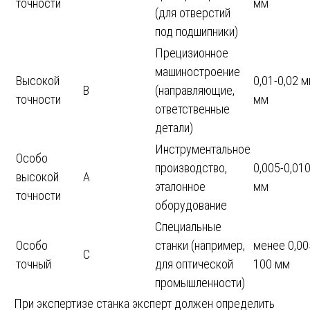
точности
мм
(для отверстий
под подшипники)
Прецизионное
машиностроение
Высокой
0,01-0,02 
В
(направляющие,
точности
мм
ответственные
детали)
Инструментальное
Особо
производство,
0,005-0,01
высокой
А
эталонное
мм
точности
оборудование
Специальные
Особо
станки (например,
менее 0,00
С
точный
для оптической
100 мм
промышленности)
При экспертизе станка эксперт должен определить