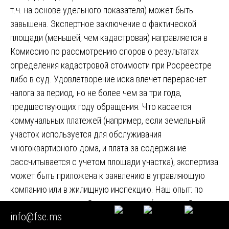
т.ч. на основе удельного показателя) может быть
завышена. Экспертное заключение о фактической
площади (меньшей, чем кадастровая) направляется в
Комиссию по рассмотрению споров о результатах
определения кадастровой стоимости при Росреестре
либо в суд. Удовлетворение иска влечет перерасчет
налога за период, но не более чем за три года,
предшествующих году обращения. Что касается
коммунальных платежей (например, если земельный
участок используется для обслуживания
многоквартирного дома, и плата за содержание
рассчитывается с учетом площади участка), экспертиза
может быть приложена к заявлению в управляющую
компанию или в жилищную инспекцию. Наш опыт: по
делу о коммерческой недвижимости (складской
info@fse.ms
комплекс) экспертиза позволила снизить ошибочную