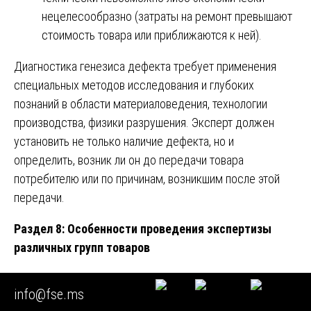
нецелесообразно (затраты на ремонт превышают
стоимость товара или приближаются к ней).
Диагностика генезиса дефекта требует применения
специальных методов исследования и глубоких
познаний в области материаловедения, технологии
производства, физики разрушения. Эксперт должен
установить не только наличие дефекта, но и
определить, возник ли он до передачи товара
потребителю или по причинам, возникшим после этой
передачи.
Раздел 8: Особенности проведения экспертизы
различных групп товаров
Каждая группа непродовольственных товаров обладает
info@fse.ms
уникальными характеристиками, что определяет