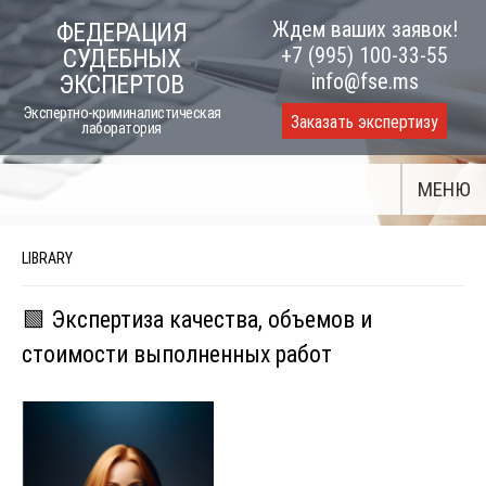
Skip
Ждем ваших заявок!
ФЕДЕРАЦИЯ
to
+7 (995) 100-33-55
СУДЕБНЫХ
content
info@fse.ms
ЭКСПЕРТОВ
Экспертно-криминалистическая
Заказать экспертизу
лаборатория
МЕНЮ
LIBRARY
🟩 Экспертиза качества, объемов и
стоимости выполненных работ