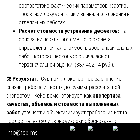
соответствие фактических параметров квартиры
проектной документации и выявили отклонения в
отделочных работах.
Расчет стоимости устранения дефектов:
На
основании локального сметного расчёта
определена точная стоимость восстановительных
работ, которая несколько отличалась от
первоначальной оценки (837 452,14 руб.).
⚖️
Результат:
Суд принял экспертное заключение,
снизив требования истца до суммы, рассчитанной
экспертом. Кейс демонстрирует, как
экспертиза
качества, объемов и стоимости выполненных
работ
уточняет и объективизирует требования истца,
предоставляя суду экономически обоснованные
данные для принятия решения. Суд удовлетворил иск о
info@fse.ms
взыскании стоимости устранения недостатков в